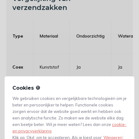
verzendzakken
Type
Materiaal
Ondoorzichtig
Waterafst
Coex
Kunststof
Ja
Ja
Cookies 🍪
Papier
Kraftpapier
Ja
Beperkt
We gebruiken cookies en vergelijkbare technologieën om je
beter en persoonlijker te helpen. Functionele cookies
zorgen ervoor dat de website goed werkt en hebben ook
een analytische functie. Zo maken we de website elke dag
Welke maat verzendzak heb je
een beetje beter. Wil je meer weten? Lees dan onze
cookie-
nodig
en privacyverklaring
.
Klik op ‘Oké’ om te accepteren. Als je kiest voor ‘
Weigeren
’,