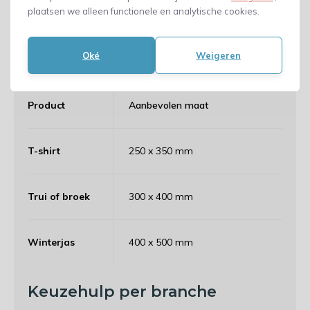
plaatsen we alleen functionele en analytische cookies.
De juiste maat verzendzak voorkomt loze ruimte en
zorgt voor een nette verzending. Voor kleding geldt
meestal dat de zak iets groter mag zijn dan het
Oké
Weigeren
opgevouwen product.
Product
Aanbevolen maat
T-shirt
250 x 350 mm
Trui of broek
300 x 400 mm
Winterjas
400 x 500 mm
Keuzehulp per branche