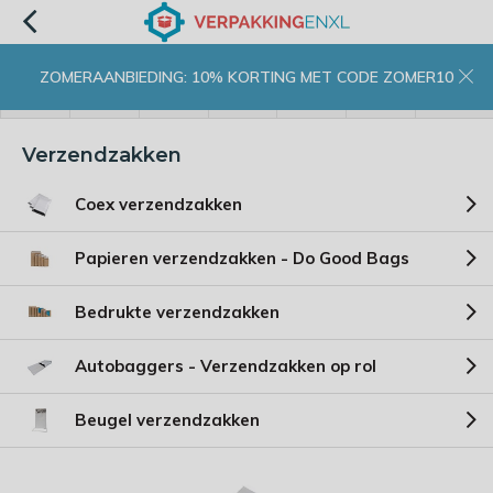
ZOMERAANBIEDING: 10% KORTING MET CODE ZOMER10
menu
zoeken
inloggen
wishlist
contact
winkelwagen
home
Verzendzakken
Coex verzendzakken
Papieren verzendzakken - Do Good Bags
Bedrukte verzendzakken
Autobaggers - Verzendzakken op rol
Beugel verzendzakken