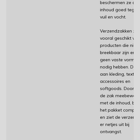
beschermen ze de
inhoud goed tegen
vuil en vocht.
Verzendzakken zijn
vooral geschikt voo
producten die niet
breekbaar zijn en
geen vaste vorm
nodig hebben. Den
aan kleding, textiel,
accessoires en
softgoods. Doorda
de zak meebeweeg
met de inhoud, blijf
het pakket compac
en ziet de verzend
er netjes uit bij
ontvangst.