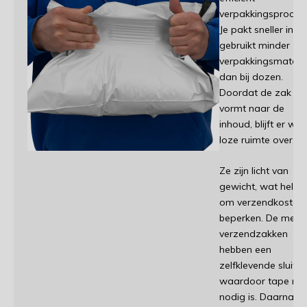
verpakkingsproces.
Je pakt sneller in en
gebruikt minder
verpakkingsmateri
dan bij dozen.
Doordat de zak zic
vormt naar de
inhoud, blijft er wei
loze ruimte over.
Ze zijn licht van
gewicht, wat helpt
om verzendkosten 
beperken. De mees
verzendzakken
hebben een
zelfklevende sluitin
waardoor tape nie
nodig is. Daarnaas