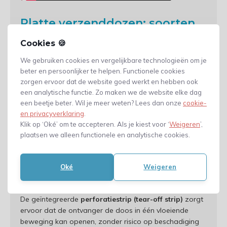
Platte verzenddozen: soorten
en kwaliteiten
Cookies 🍪
We gebruiken cookies en vergelijkbare technologieën om je
Bij VerpakkingenXL staan we voor kwaliteit. Onze
beter en persoonlijker te helpen. Functionele cookies
platte verzenddozen zijn vervaardigd uit hoogwaardig
zorgen ervoor dat de website goed werkt en hebben ook
enkelgolf karton
. Dit materiaal biedt een uitstekende
een analytische functie. Zo maken we de website elke dag
balans tussen gewichtsbesparing en bescherming. We
een beetje beter. Wil je meer weten? Lees dan onze
cookie-
maken gebruik van een stevige buitenlaag (vaak
en privacyverklaring
.
Testliner of Kraftliner) die bestand is tegen scheuren en
Klik op ‘Oké’ om te accepteren. Als je kiest voor ‘
Weigeren
’,
stoten tijdens het sorteerproces bij de pakketdienst.
plaatsen we alleen functionele en analytische cookies.
De technische specificaties zijn gericht op
gebruiksgemak. De
zelfklevende plakstrip
heeft een
Oké
Weigeren
hoge initiële hechting, waardoor de doos direct veilig
gesloten is zonder dat er extra tape aan te pas komt.
De geïntegreerde
perforatiestrip (tear-off strip)
zorgt
ervoor dat de ontvanger de doos in één vloeiende
beweging kan openen, zonder risico op beschadiging