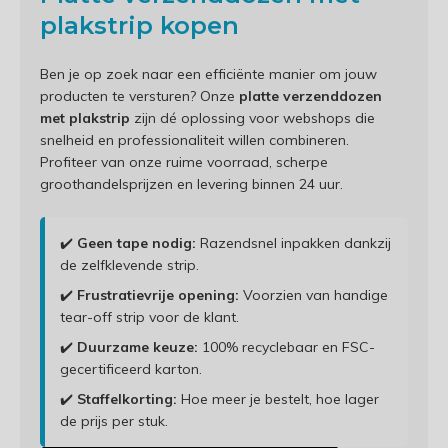
plakstrip kopen
Ben je op zoek naar een efficiënte manier om jouw
producten te versturen? Onze
platte verzenddozen
met plakstrip
zijn dé oplossing voor webshops die
snelheid en professionaliteit willen combineren.
Profiteer van onze ruime voorraad, scherpe
groothandelsprijzen en levering binnen 24 uur.
✔️
Geen tape nodig:
Razendsnel inpakken dankzij
de zelfklevende strip.
✔️
Frustratievrije opening:
Voorzien van handige
tear-off strip voor de klant.
✔️
Duurzame keuze:
100% recyclebaar en FSC-
gecertificeerd karton.
✔️
Staffelkorting:
Hoe meer je bestelt, hoe lager
de prijs per stuk.