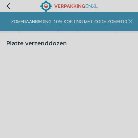
ZOMERAANBIEDING: 10% KORTING MET CODE ZOMER10
menu
zoeken
inloggen
wishlist
contact
winkelwagen
home
Platte verzenddozen