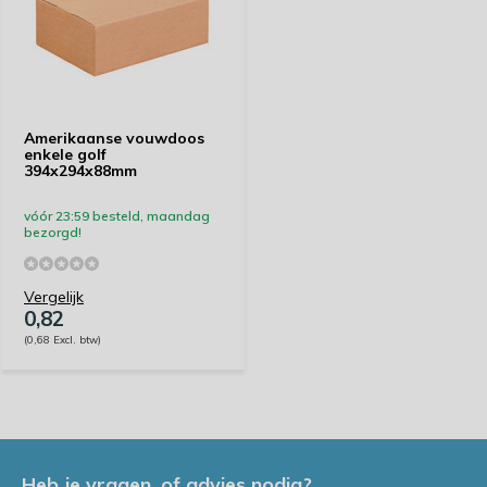
Amerikaanse vouwdoos
enkele golf
394x294x88mm
vóór 23:59 besteld, maandag
bezorgd!
Vergelijk
0,82
(0,68 Excl. btw)
Heb je vragen, of advies nodig?