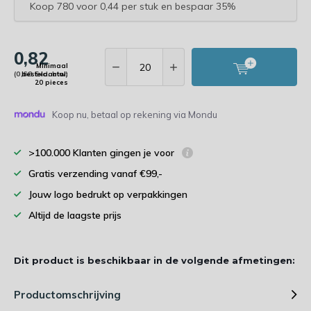
Koop 780 voor 0,44 per stuk en bespaar 35%
0,82
Minimaal
(0,68 Excl. btw)
bestelaantal:
20 pieces
Koop nu, betaal op rekening via Mondu
>100.000 Klanten gingen je voor
Gratis verzending vanaf €99,-
Jouw logo bedrukt op verpakkingen
Altijd de laagste prijs
Dit product is beschikbaar in de volgende afmetingen:
Productomschrijving