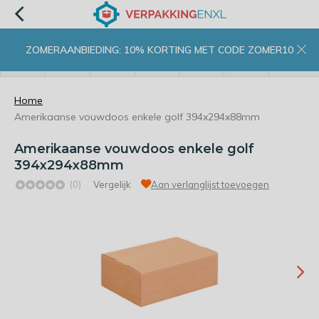
ZOMERAANBIEDING: 10% KORTING MET CODE ZOMER10
menu
zoeken
inloggen
wishlist
contact
winkelwagen
home
Home
Amerikaanse vouwdoos enkele golf 394x294x88mm
Amerikaanse vouwdoos enkele golf
394x294x88mm
(0)
Vergelijk
Aan verlanglijst toevoegen