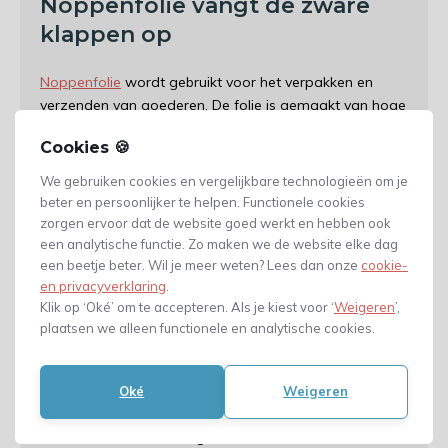
Noppenfolie vangt de zware
klappen op
Noppenfolie
wordt gebruikt voor het verpakken en
verzenden van goederen. De folie is gemaakt van hoge
kwaliteit en is scheurbestendig. Noppenfolie zorgt
Cookies 🍪
ervoor dat de verzending in goede banen wordt geleid.
De folie vangt de zwaren klappen op tijdens
We gebruiken cookies en vergelijkbare technologieën om je
transport. In de noppenfolie bevinden zich halve
beter en persoonlijker te helpen. Functionele cookies
bolletjes die zijn gevuld met lucht. Deze bolletjes dienen
zorgen ervoor dat de website goed werkt en hebben ook
als schokdemper en vangen de harde klappen op
een analytische functie. Zo maken we de website elke dag
een beetje beter. Wil je meer weten? Lees dan onze
cookie-
tijdens transport. De folie wordt ook vaak gebruikt als
en privacyverklaring
.
opvulling in
vouwdozen
.
Klik op ‘Oké’ om te accepteren. Als je kiest voor ‘
Weigeren
’,
plaatsen we alleen functionele en analytische cookies.
Schuimfolie beschermt een
oppervlakte
Oké
Weigeren
Schuimfolie
wordt gebruikt voor verschillende
doeleinden. De folie zorgt ervoor dat kwetsbare