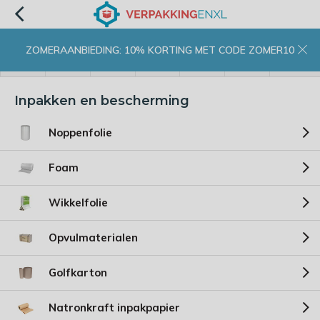
ZOMERAANBIEDING: 10% KORTING MET CODE ZOMER10
menu
zoeken
inloggen
wishlist
contact
winkelwagen
home
Inpakken en bescherming
Noppenfolie
Foam
Wikkelfolie
Opvulmaterialen
Golfkarton
Natronkraft inpakpapier