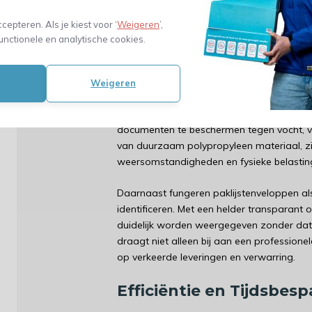
niet alleen bescherming aan uw verzendd
klantbeleving.
ccepteren. Als je kiest voor ‘
Weigeren
’,
unctionele en analytische cookies.
Bescherming en Identifi
Wanneer u producten verzendt, is het va
Weigeren
zoals facturen, pakbonnen en retourinstruct
voegen. Paklijstenveloppen van PP biede
documenten te beschermen tegen vocht, vu
van duurzaam polypropyleen materiaal, z
weersomstandigheden en fysieke belastin
Daarnaast fungeren paklijstenveloppen a
identificeren. Met een helder transparant
duidelijk worden weergegeven zonder dat
draagt niet alleen bij aan een professionel
op verkeerde leveringen en verwarring.
Efficiëntie en Tijdsbesp