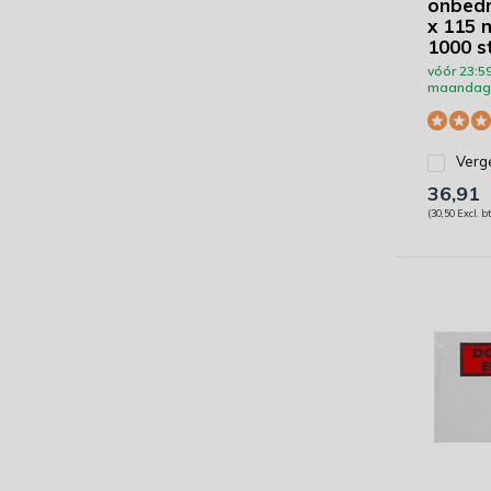
onbedr
x 115
1000 s
vóór 23:59
maandag 
Verge
36,91
(30,50 Excl. b