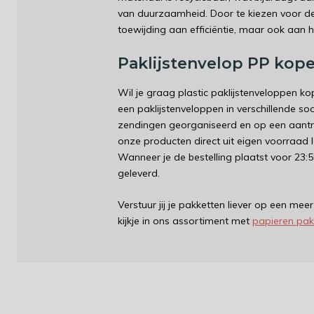
van duurzaamheid. Door te kiezen voor de
toewijding aan efficiëntie, maar ook aan he
Paklijstenvelop PP kop
Wil je graag plastic paklijstenveloppen k
een paklijstenveloppen in verschillende so
zendingen georganiseerd en op een aantrek
onze producten direct uit eigen voorraad le
Wanneer je de bestelling plaatst voor 23
geleverd.
Verstuur jij je pakketten liever op een m
kijkje in ons assortiment met
papieren pak