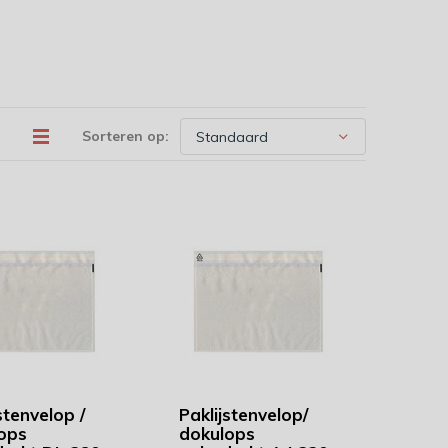
Sorteren op:
stenvelop /
Paklijstenvelop/
ops
dokulops