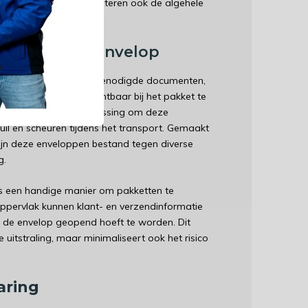
ocumenten, maar verbeteren ook de algehele
catie in één Envelop
n groot belang om de benodigde documenten,
ies, veilig en goed zichtbaar bij het pakket te
n een betrouwbare oplossing om deze
il en scheuren tijdens het transport. Gemaakt
ijn deze enveloppen bestand tegen diverse
g.
ls een handige manier om pakketten te
 oppervlak kunnen klant- en verzendinformatie
 de envelop geopend hoeft te worden. Dit
e uitstraling, maar minimaliseert ook het risico
aring