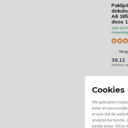
Paklijs
dokulo
A6 165
doos 1
vóór 23:59
maandag 
Verge
38,12
(31,50 Excl. b
Cookies 
We gebruiken cookie
beter en persoonlijk
ervoor dat de websi
analytische functie
beetje beter. Wil j