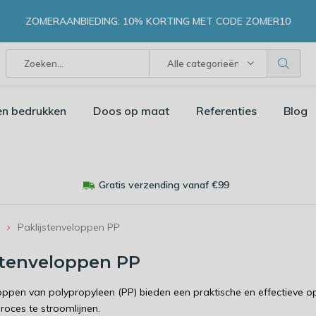
ZOMERAANBIEDING: 10% KORTING MET CODE ZOMER10
Alle categorieën
en bedrukken
Doos op maat
Referenties
Blog
Gratis verzending vanaf €99
Paklijstenveloppen PP
stenveloppen PP
loppen van polypropyleen (PP) bieden een praktische en effectiev
roces te stroomlijnen.