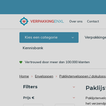
Over ons
Contact
Kies een categorie
Verpakking
Kennisbank
Vertrouwd door meer dan 100.000 klanten
Home
Enveloppen
Paklijstenveloppen / dokulops
Sorteren op:
Filters
Paklij
Prijs
€
Paklijstenve
het verzendp