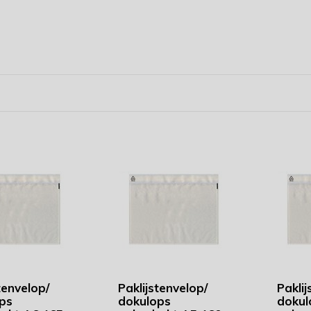
tenvelop/
Paklijstenvelop/
Paklij
ps
dokulops
dokul