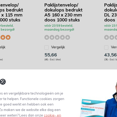
tenvelop/
Paklijstenvelop/
Paklij
ps bedrukt
dokulops bedrukt
dokul
 x 115 mm
A5 160 x 230 mm
DL 23
000 stuks
doos 1000 stuks
doos 
 besteld,
vóór 23:59 besteld,
vóór 23:
bezorgd!
maandag bezorgd!
maanda
lijk
Vergelijk
Ver
55,66
43,56
tw)
(46,- Excl. btw)
(36,- Excl. 
🍪
s en vergelijkbare technologieën om je
er te helpen. Functionele cookies zorgen
In de wereld van verzendingen is het van 
te goed werkt en hebben ook een
producten veilig en efficiënt bij uw klant
. Zo maken we de website elke dag een
proces zijn paklijstenveloppen van polyp
e meer weten? Lees dan onze
cookie- en