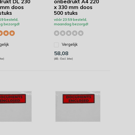
rukt DL 230
onbedrukt A4 220
 mm doos
x 330 mm doos
stuks
500 stuks
59 besteld,
vóór 23:59 besteld,
g bezorgd!
maandag bezorgd!
gelijk
Vergelijk
58,08
btw)
(48,- Excl. btw)