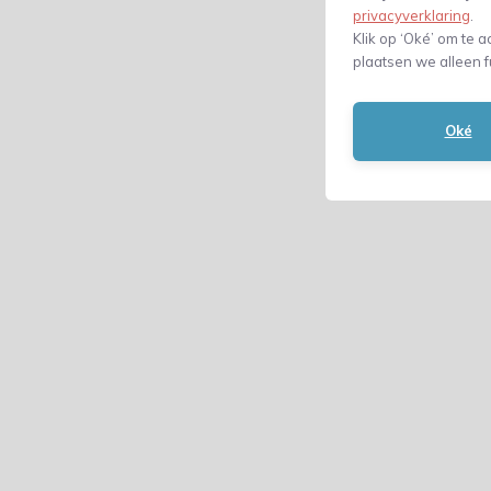
privacyverklaring
.
Klik op ‘Oké’ om te a
plaatsen we alleen f
Oké