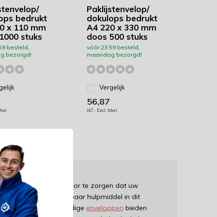
stenvelop/
Paklijstenvelop/
ops bedrukt
dokulops bedrukt
0 x 110 mm
A4 220 x 330 mm
1000 stuks
doos 500 stuks
59 besteld,
vóór 23:59 besteld,
g bezorgd!
maandag bezorgd!
gelijk
Vergelijk
56,87
btw)
(47,- Excl. btw)
cruciaal belang om ervoor te zorgen dat uw
en aankomen. Een onmisbaar hulpmiddel in dit
ropyleen (PP). Deze handige
enveloppen
bieden