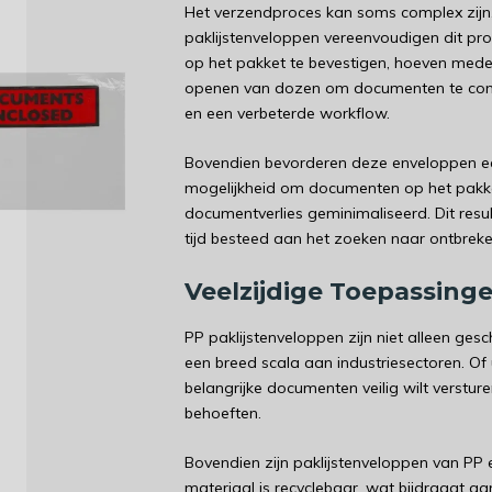
Het verzendproces kan soms complex zijn,
paklijstenveloppen vereenvoudigen dit pr
op het pakket te bevestigen, hoeven medew
openen van dozen om documenten te control
en een verbeterde workflow.
Bovendien bevorderen deze enveloppen ee
mogelijkheid om documenten op het pakket
documentverlies geminimaliseerd. Dit resu
tijd besteed aan het zoeken naar ontbre
Veelzijdige Toepassinge
PP paklijstenveloppen zijn niet alleen ge
een breed scala aan industriesectoren. Of
belangrijke documenten veilig wilt verstu
behoeften.
Bovendien zijn paklijstenveloppen van PP
materiaal is recyclebaar, wat bijdraagt a