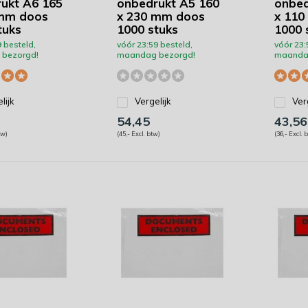
ukt A6 165
onbedrukt A5 160
onbed
 mm doos
x 230 mm doos
x 110
tuks
1000 stuks
1000 
 besteld,
vóór 23:59 besteld,
vóór 23:
bezorgd!
maandag bezorgd!
maanda
lijk
Vergelijk
Ver
54,45
43,56
tw)
(45,- Excl. btw)
(36,- Excl. 