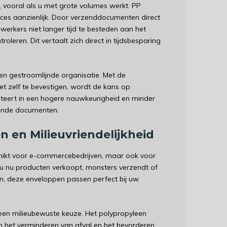
 vooral als u met grote volumes werkt. PP
oces aanzienlijk. Door verzenddocumenten direct
erkers niet langer tijd te besteden aan het
eren. Dit vertaalt zich direct in tijdsbesparing
n gestroomlijnde organisatie. Met de
 zelf te bevestigen, wordt de kans op
lteert in een hogere nauwkeurigheid en minder
kende documenten.
n en Milieuvriendelijkheid
schikt voor e-commercebedrijven, maar ook voor
 u nu producten verkoopt, monsters verzendt of
ren, deze enveloppen passen perfect bij uw
 een milieubewuste keuze. Het polypropyleen
an het verminderen van afval en het bevorderen