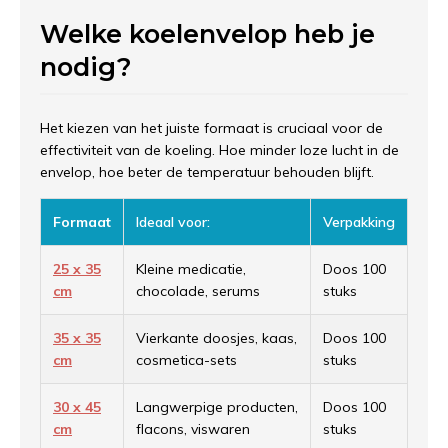
Welke koelenvelop heb je
nodig?
Het kiezen van het juiste formaat is cruciaal voor de
effectiviteit van de koeling. Hoe minder loze lucht in de
envelop, hoe beter de temperatuur behouden blijft.
Formaat
Ideaal voor:
Verpakking
25 x 35
Kleine medicatie,
Doos 100
cm
chocolade, serums
stuks
35 x 35
Vierkante doosjes, kaas,
Doos 100
cm
cosmetica-sets
stuks
30 x 45
Langwerpige producten,
Doos 100
cm
flacons, viswaren
stuks