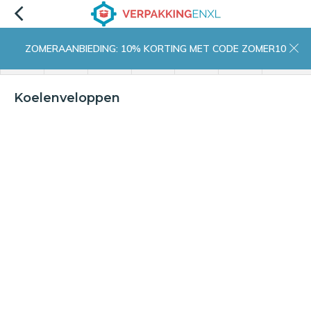
ZOMERAANBIEDING: 10% KORTING MET CODE ZOMER10
menu
zoeken
inloggen
wishlist
contact
winkelwagen
home
Koelenveloppen