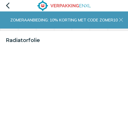
ZOMERAANBIEDING: 10% KORTING MET CODE ZOMER10
menu
zoeken
inloggen
wishlist
contact
winkelwagen
home
Radiatorfolie