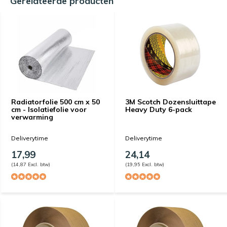
Gerelateerde producten
Radiatorfolie 500 cm x 50
3M Scotch Dozensluittape
cm - Isolatiefolie voor
Heavy Duty 6-pack
verwarming
Deliverytime
Deliverytime
17,99
24,14
(14,87 Excl. btw)
(19,95 Excl. btw)