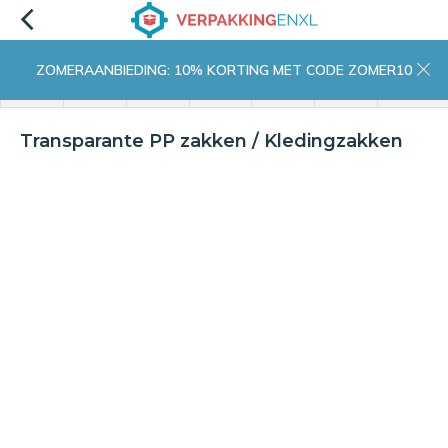
ZOMERAANBIEDING: 10% KORTING MET CODE ZOMER10
menu
zoeken
inloggen
wishlist
contact
winkelwagen
home
Transparante PP zakken / Kledingzakken