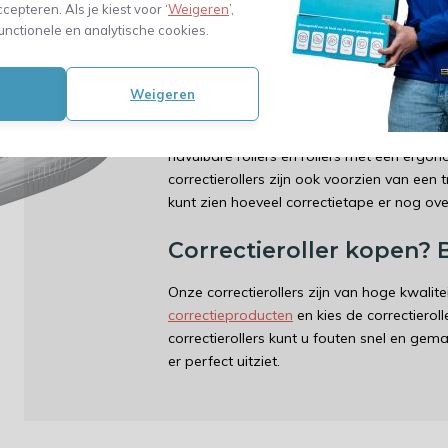
ccepteren. Als je kiest voor ‘
Weigeren
’,
Onze correctierollers zijn gemakkelijk in g
unctionele en analytische cookies.
Ze zijn ideaal voor het corrigeren van gr
woorden of zinnen. Met een correctieroller
en ervoor zorgen dat het er perfect uitziet
Weigeren
Onze correctierollers zijn verkrijgbaar in 
navulbare rollers en rollers met een erg
correctierollers zijn ook voorzien van een
kunt zien hoeveel correctietape er nog over
Correctieroller kopen? 
Onze correctierollers zijn van hoge kwalit
correctieproducten
en kies de correctierol
correctierollers kunt u fouten snel en gem
er perfect uitziet.