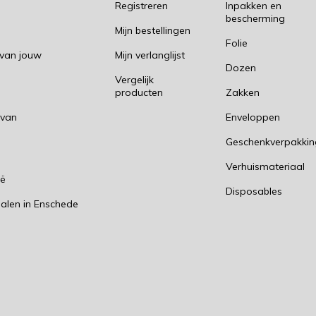
Registreren
Inpakken en
bescherming
Mijn bestellingen
Folie
 van jouw
Mijn verlanglijst
Dozen
Vergelijk
producten
Zakken
 van
Enveloppen
Geschenkverpakki
n
Verhuismateriaal
ië
Disposables
alen in Enschede