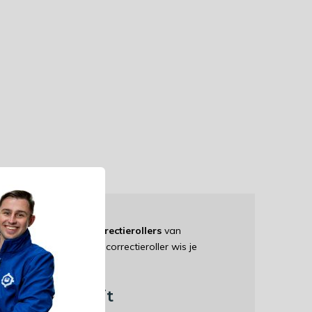
nt aan hoogwaardige
correctierollers
van
emaakt. Maar met de correctieroller wis je
beste kwaliteit