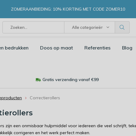
ZOMERAANBIEDING: 10% KORTING MET CODE ZOMER10
Alle categorieën
en bedrukken
Doos op maat
Referenties
Blog
Gratis verzending vanaf €99
ieproducten
Correctierollers
ierollers
ers zijn een onmisbaar hulpmiddel voor iedereen die veel schrijft, tek
kkelijk corrigeren en het werk perfect maken.