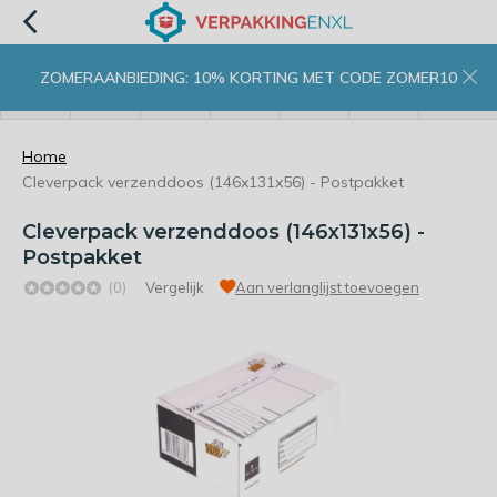
ZOMERAANBIEDING: 10% KORTING MET CODE ZOMER10
menu
zoeken
inloggen
wishlist
contact
winkelwagen
home
Home
Cleverpack verzenddoos (146x131x56) - Postpakket
Cleverpack verzenddoos (146x131x56) -
Postpakket
(0)
Vergelijk
Aan verlanglijst toevoegen