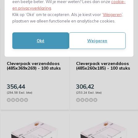
Gerelateerde producten
een beetje beter. Wil je meer weten? Lees dan onze
cookie-
en privacyverklaring
.
Klik op ‘Oké’ om te accepteren. Als je kiest voor ‘
Weigeren
’,
plaatsen we alleen functionele en analytische cookies.
Oké
Weigeren
Cleverpack verzenddoos
Cleverpack verzenddoos
(485x369x269) - 100 stuks
(485x260x185) - 100 stuks
356,44
306,42
(294,58 Excl. btw)
(253,24 Excl. btw)