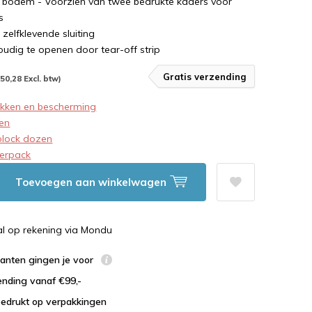
k bodem - Voorzien van twee bedrukte kaders voor
s
 zelfklevende sluiting
voudig te openen door tear-off strip
Gratis verzending
150,28 Excl. btw)
akken en bescherming
en
olock dozen
verpack
Toevoegen aan winkelwagen
al op rekening via Mondu
lanten gingen je voor
ending vanaf €99,-
bedrukt op verpakkingen