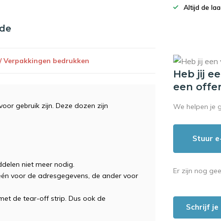
Altijd de la
nde
 / Verpakkingen bedrukken
Heb jij e
een offe
oor gebruik zijn. Deze dozen zijn
We helpen je 
Stuur e
ddelen niet meer nodig.
Er zijn nog ge
 één voor de adresgegevens, de ander voor
met de tear-off strip. Dus ook de
Schrijf j