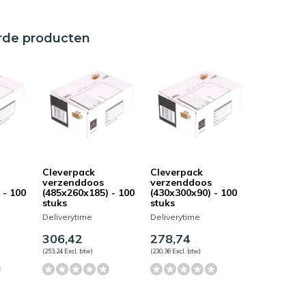
rde producten
Cleverpack
Cleverpack
verzenddoos
verzenddoos
 - 100
(485x260x185) - 100
(430x300x90) - 100
stuks
stuks
Deliverytime
Deliverytime
306,42
278,74
(253,24 Excl. btw)
(230,36 Excl. btw)