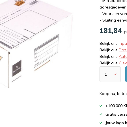
- Met Autoloc
adresgegeven
- Voorzien van
- Sluiting een
181,84
(
Bekijk alle
Inp
Bekijk alle
Doz
Bekijk alle
Aut
Bekijk alle
Cle
Koop nu, beta
>100.000 K
Gratis verz
Jouw logo 