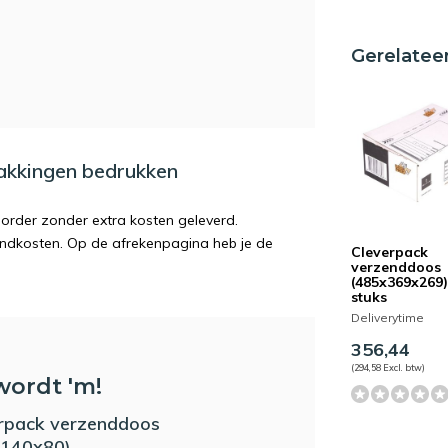
Gerelatee
pakkingen bedrukken
order zonder extra kosten geleverd.
endkosten. Op de afrekenpagina heb je de
Cleverpack
verzenddoos
(485x369x269)
stuks
Deliverytime
356,44
(294,58 Excl. btw)
wordt 'm!
rpack verzenddoos
x140x80)