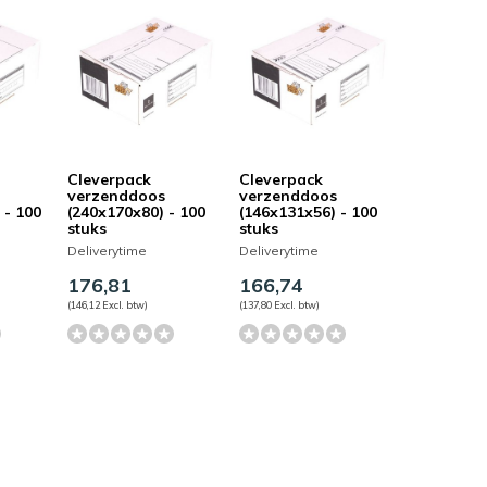
Cleverpack
Cleverpack
verzenddoos
verzenddoos
 - 100
(240x170x80) - 100
(146x131x56) - 100
stuks
stuks
Deliverytime
Deliverytime
176,81
166,74
(146,12 Excl. btw)
(137,80 Excl. btw)