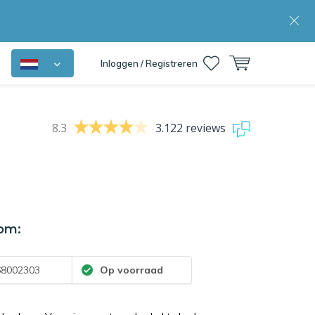
Inloggen / Registreren
8.3
3.122 reviews
om:
8002303
Op voorraad