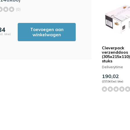
(0)
84
Toevoegen aan
winkelwagen
cl. btw)
Cleverpack
verzenddoos
(305x215x110)
stuks
Deliverytime
190,02
(157,04 Excl. btw)