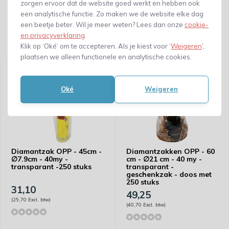
zorgen ervoor dat de website goed werkt en hebben ook
een analytische functie. Zo maken we de website elke dag
een beetje beter. Wil je meer weten? Lees dan onze
cookie-
en privacyverklaring
.
Klik op ‘Oké’ om te accepteren. Als je kiest voor ‘
Weigeren
’,
Gerelateerde producten
plaatsen we alleen functionele en analytische cookies.
Oké
Weigeren
Diamantzak OPP - 45cm -
Diamantzakken OPP - 60
∅7.9cm - 40my -
cm - ∅21 cm - 40 my -
transparant -250 stuks
transparant -
geschenkzak - doos met
250 stuks
31,10
49,25
(25,70 Excl. btw)
(40,70 Excl. btw)