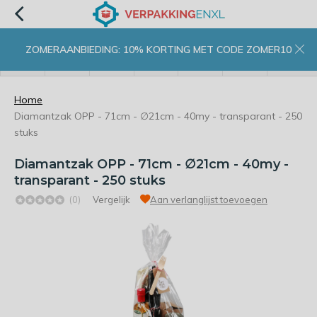
ZOMERAANBIEDING: 10% KORTING MET CODE ZOMER10
menu
zoeken
inloggen
wishlist
contact
winkelwagen
home
Home
Diamantzak OPP - 71cm - ∅21cm - 40my - transparant - 250
stuks
Diamantzak OPP - 71cm - ∅21cm - 40my -
transparant - 250 stuks
(0)
Vergelijk
Aan verlanglijst toevoegen