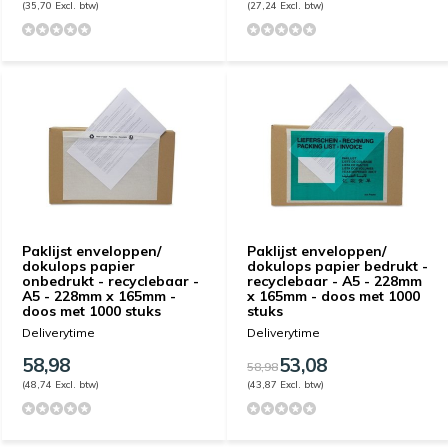
(35,70 Excl. btw)
(27,24 Excl. btw)
Paklijst enveloppen/
Paklijst enveloppen/
dokulops papier
dokulops papier bedrukt -
onbedrukt - recyclebaar -
recyclebaar - A5 - 228mm
A5 - 228mm x 165mm -
x 165mm - doos met 1000
doos met 1000 stuks
stuks
Deliverytime
Deliverytime
58,98
53,08
58,98
(48,74 Excl. btw)
(43,87 Excl. btw)