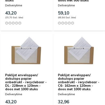
stuks
doos met 500 stuks
Deliverytime
Deliverytime
43,20
59,10
(35,70 Excl. btw)
(48,84 Excl. btw)
Paklijst enveloppen/
Paklijst enveloppen/
dokulops papier
dokulops papier
onbedrukt - recyclebaar -
onbedrukt - recyclebaar -
DL- 228mm x 120mm -
C6- 162mm x 120mm -
doos met 1000 stuks
doos met 1000 stuks
Deliverytime
Deliverytime
43,20
32,96