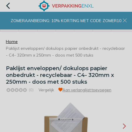
ZOMERAANBIEDING: 10% KORTING MET CODE ZOMER10
menu
zoeken
inloggen
wishlist
contact
winkelwagen
home
Home
Paklijst enveloppen/ dokulops papier onbedrukt - recyclebaar
- C4- 320mm x 250mm - doos met 500 stuks
Paklijst enveloppen/ dokulops papier
onbedrukt - recyclebaar - C4- 320mm x
250mm - doos met 500 stuks
(0)
Vergelijk
Aan verlanglijst toevoegen