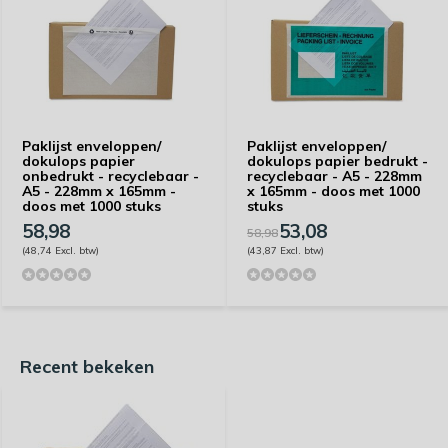
Paklijst enveloppen/
Paklijst enveloppen/
dokulops papier
dokulops papier bedrukt -
onbedrukt - recyclebaar -
recyclebaar - A5 - 228mm
A5 - 228mm x 165mm -
x 165mm - doos met 1000
doos met 1000 stuks
stuks
58,98
53,08
58,98
(48,74 Excl. btw)
(43,87 Excl. btw)
Recent bekeken