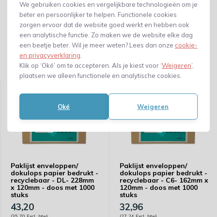
We gebruiken cookies en vergelijkbare technologieën om je
beter en persoonlijker te helpen. Functionele cookies
zorgen ervoor dat de website goed werkt en hebben ook
een analytische functie. Zo maken we de website elke dag
een beetje beter. Wil je meer weten? Lees dan onze
cookie-
en privacyverklaring
.
Klik op ‘Oké’ om te accepteren. Als je kiest voor ‘
Weigeren
’,
Gerelateerde producten
plaatsen we alleen functionele en analytische cookies.
Oké
Weigeren
Paklijst enveloppen/
Paklijst enveloppen/
dokulops papier bedrukt -
dokulops papier bedrukt -
recyclebaar - DL- 228mm
recyclebaar - C6- 162mm x
x 120mm - doos met 1000
120mm - doos met 1000
stuks
stuks
43,20
32,96
(35,70 Excl. btw)
(27,24 Excl. btw)