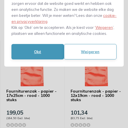
zorgen ervoor dat de website goed werkt en hebben ook
een analytische functie. Zo maken we de website elke dag
een beetje beter. Wil je meer weten? Lees dan onze
cookie-
en privacyverklaring
.
Klik op ‘Oké’ om te accepteren. Als je kiest voor ‘
Weigeren
’,
Gerelateerde producten
plaatsen we alleen functionele en analytische cookies.
Oké
Weigeren
Fourniturenzak - papier -
Fourniturenzak - papier -
17x25cm - rood - 1000
12x19cm - rood - 1000
stuks
stuks
199,05
101,34
(164,50 Excl. btw)
(83,75 Excl. btw)