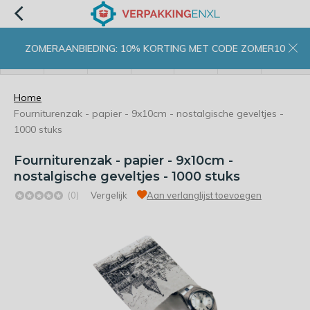
ZOMERAANBIEDING: 10% KORTING MET CODE ZOMER10
menu
zoeken
inloggen
wishlist
contact
winkelwagen
home
Home
Fourniturenzak - papier - 9x10cm - nostalgische geveltjes -
1000 stuks
Fourniturenzak - papier - 9x10cm -
nostalgische geveltjes - 1000 stuks
(0)
Vergelijk
Aan verlanglijst toevoegen