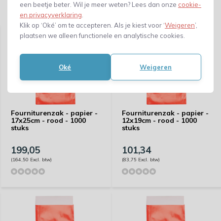
een beetje beter. Wil je meer weten? Lees dan onze
cookie-
Gerelateerde producten
en privacyverklaring
.
Klik op ‘Oké’ om te accepteren. Als je kiest voor ‘
Weigeren
’,
plaatsen we alleen functionele en analytische cookies.
Oké
Weigeren
Fourniturenzak - papier -
Fourniturenzak - papier -
17x25cm - rood - 1000
12x19cm - rood - 1000
stuks
stuks
199,05
101,34
(164,50 Excl. btw)
(83,75 Excl. btw)