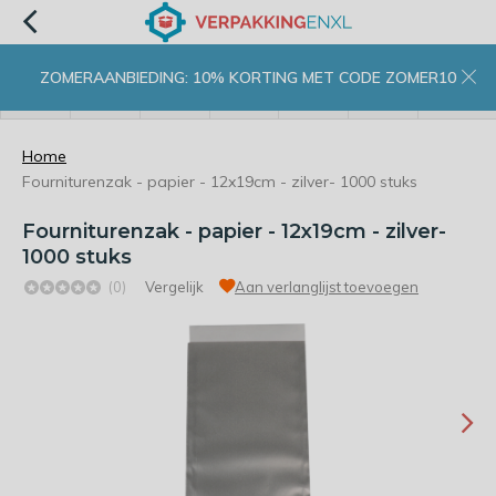
ZOMERAANBIEDING: 10% KORTING MET CODE ZOMER10
menu
zoeken
inloggen
wishlist
contact
winkelwagen
home
Home
Fourniturenzak - papier - 12x19cm - zilver- 1000 stuks
Fourniturenzak - papier - 12x19cm - zilver-
1000 stuks
(0)
Vergelijk
Aan verlanglijst toevoegen