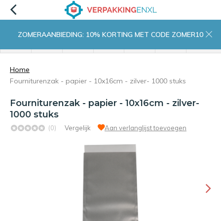
ZOMERAANBIEDING: 10% KORTING MET CODE ZOMER10
menu
zoeken
inloggen
wishlist
contact
winkelwagen
home
Home
Fourniturenzak - papier - 10x16cm - zilver- 1000 stuks
Fourniturenzak - papier - 10x16cm - zilver-
1000 stuks
(0)
Vergelijk
Aan verlanglijst toevoegen