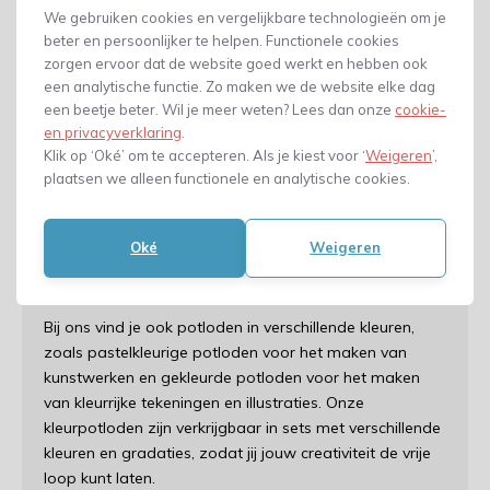
We gebruiken cookies en vergelijkbare technologieën om je
beter en persoonlijker te helpen. Functionele cookies
zorgen ervoor dat de website goed werkt en hebben ook
Onze
potloden
zijn gemaakt van hoogwaardige
een analytische functie. Zo maken we de website elke dag
materialen en zijn verkrijgbaar in verschillende
een beetje beter. Wil je meer weten? Lees dan onze
cookie-
hardheidsgraden en kleuren. Van
zachte
en privacyverklaring
.
grafietpotloden
die perfect zijn voor schetsen en
Klik op ‘Oké’ om te accepteren. Als je kiest voor ‘
Weigeren
’,
tekenen tot harde potloden die ideaal zijn voor
plaatsen we alleen functionele en analytische cookies.
technisch tekenen en schrijven, wij hebben de juiste
potlood voor elke taak.
Oké
Weigeren
Ruim assortiment potloden
Bij ons vind je ook potloden in verschillende kleuren,
zoals pastelkleurige potloden voor het maken van
kunstwerken en gekleurde potloden voor het maken
van kleurrijke tekeningen en illustraties. Onze
kleurpotloden zijn verkrijgbaar in sets met verschillende
kleuren en gradaties, zodat jij jouw creativiteit de vrije
loop kunt laten.