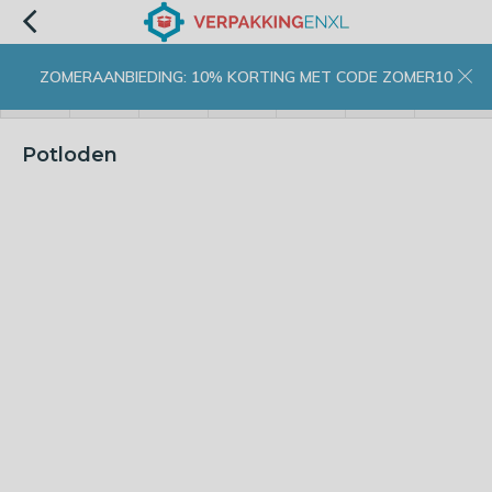
ZOMERAANBIEDING: 10% KORTING MET CODE ZOMER10
menu
zoeken
inloggen
wishlist
contact
winkelwagen
home
Potloden