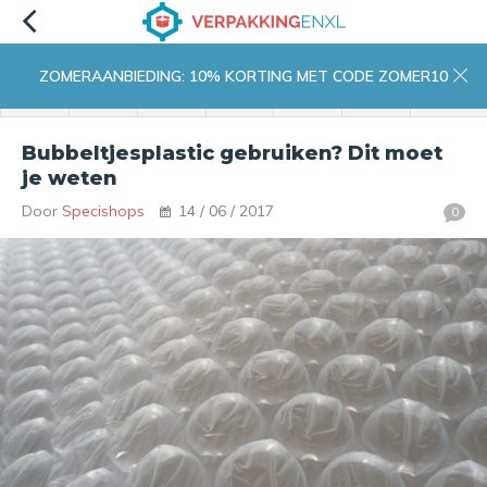
ZOMERAANBIEDING: 10% KORTING MET CODE ZOMER10
menu
zoeken
inloggen
wishlist
contact
winkelwagen
home
Bubbeltjesplastic gebruiken? Dit moet
je weten
Door
Specishops
14 / 06 / 2017
0