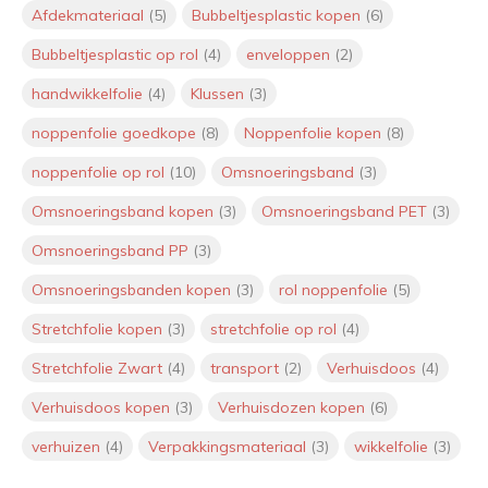
themaverpakking
Afdekmateriaal
(5)
Bubbeltjesplastic kopen
(6)
Door
Lily
Bubbeltjesplastic op rol
(4)
enveloppen
(2)
handwikkelfolie
(4)
Klussen
(3)
Interview Lily van Maanen: Jouw
persoonlijke aanspreekpunt bij
noppenfolie goedkope
(8)
Noppenfolie kopen
(8)
VerpakkingenXL
noppenfolie op rol
(10)
Omsnoeringsband
(3)
Interview met Roderick Klaver:
Omsnoeringsband kopen
(3)
Omsnoeringsband PET
(3)
Nieuwe mede-eigenaar
VerpakkingenXL
Omsnoeringsband PP
(3)
Door
Roderick
Omsnoeringsbanden kopen
(3)
rol noppenfolie
(5)
Stretchfolie kopen
(3)
stretchfolie op rol
(4)
Mag een pizzadoos bij het oud
papier? Alles wat je moet weten
Stretchfolie Zwart
(4)
transport
(2)
Verhuisdoos
(4)
over recycling
Door
Jeroen
Verhuisdoos kopen
(3)
Verhuisdozen kopen
(6)
Onze luchtkussen enveloppen
verhuizen
(4)
Verpakkingsmateriaal
(3)
wikkelfolie
(3)
zijn nu klaar voor verzending
binnen de hele EU (inclusief