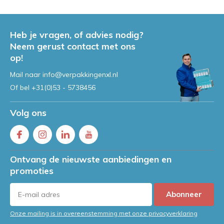
Frankrijk en Spanje)
Door
Jeroen
Heb je vragen, of advies nodig?
Handwikkelfolie controleren?
Neem gerust contact met ons
Probeer hier onze calculator!
op!
Door
Jeroen
Mail naar
info@verpakkingenxl.nl
Of bel
+31(0)53 - 5738456
Volg ons
Ontvang de nieuwste aanbiedingen en
promoties
Abonneer
Onze mailing is in overeenstemming met onze privacyverklaring