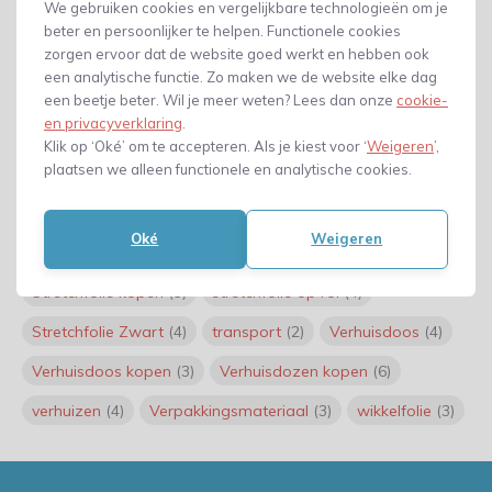
We gebruiken cookies en vergelijkbare technologieën om je
Bubbeltjesplastic op rol
(4)
enveloppen
(2)
beter en persoonlijker te helpen. Functionele cookies
handwikkelfolie
zorgen ervoor dat de website goed werkt en hebben ook
(4)
Klussen
(3)
een analytische functie. Zo maken we de website elke dag
noppenfolie goedkope
(8)
Noppenfolie kopen
(8)
een beetje beter. Wil je meer weten? Lees dan onze
cookie-
en privacyverklaring
.
noppenfolie op rol
(10)
Omsnoeringsband
(3)
Klik op ‘Oké’ om te accepteren. Als je kiest voor ‘
Weigeren
’,
plaatsen we alleen functionele en analytische cookies.
Omsnoeringsband kopen
(3)
Omsnoeringsband PET
(3)
Omsnoeringsband PP
(3)
Oké
Weigeren
Omsnoeringsbanden kopen
(3)
rol noppenfolie
(5)
Stretchfolie kopen
(3)
stretchfolie op rol
(4)
Stretchfolie Zwart
(4)
transport
(2)
Verhuisdoos
(4)
Verhuisdoos kopen
(3)
Verhuisdozen kopen
(6)
verhuizen
(4)
Verpakkingsmateriaal
(3)
wikkelfolie
(3)