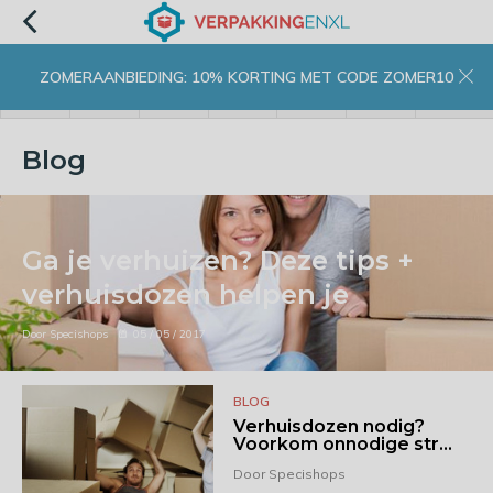
ZOMERAANBIEDING: 10% KORTING MET CODE ZOMER10
menu
zoeken
inloggen
wishlist
contact
winkelwagen
home
Blog
Ga je verhuizen? Deze tips +
verhuisdozen helpen je
Door Specishops
05 / 05 / 2017
BLOG
Verhuisdozen nodig?
Voorkom onnodige str...
Door Specishops