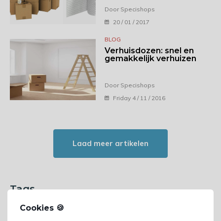
Door Specishops
20 / 01 / 2017
BLOG
Verhuisdozen: snel en
gemakkelijk verhuizen
Door Specishops
Friday 4 / 11 / 2016
Laad meer artikelen
Tags
Cookies 🍪
Afdekmateriaal
(5)
Bubbeltjesplastic kopen
(6)