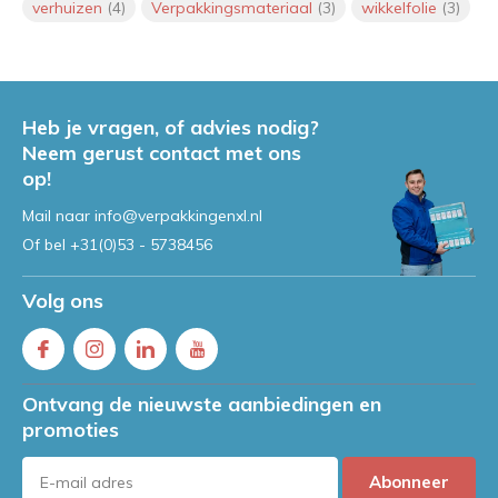
Onze luchtkussen enveloppen
verhuizen
(4)
Verpakkingsmateriaal
(3)
wikkelfolie
(3)
zijn nu klaar voor verzending
binnen de hele EU (inclusief
Frankrijk en Spanje)
Door
Jeroen
Heb je vragen, of advies nodig?
Handwikkelfolie controleren?
Neem gerust contact met ons
Probeer hier onze calculator!
op!
Door
Jeroen
Mail naar
info@verpakkingenxl.nl
Of bel
+31(0)53 - 5738456
Volg ons
Ontvang de nieuwste aanbiedingen en
promoties
Abonneer