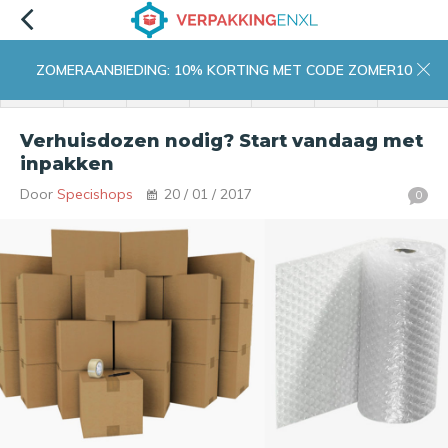
ZOMERAANBIEDING: 10% KORTING MET CODE ZOMER10
menu
zoeken
inloggen
wishlist
contact
winkelwagen
home
Verhuisdozen nodig? Start vandaag met
inpakken
Door
Specishops
20 / 01 / 2017
0