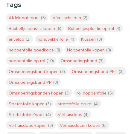
Tags
Inhaakkalender 2026: Geef
waardering vorm met de juiste
themaverpakking
Afdekmateriaal
(5)
afval scheiden
(2)
Door
Lily
Bubbeltjesplastic kopen
(6)
Bubbeltjesplastic op rol
(4)
envelop
(2)
handwikkelfolie
(4)
Klussen
(3)
Interview Lily van Maanen: Jouw
persoonlijke aanspreekpunt bij
noppenfolie goedkope
(8)
Noppenfolie kopen
(8)
VerpakkingenXL
noppenfolie op rol
(10)
Omsnoeringsband
(3)
Interview met Roderick Klaver:
Omsnoeringsband kopen
(3)
Omsnoeringsband PET
(3)
Nieuwe mede-eigenaar
VerpakkingenXL
Omsnoeringsband PP
(3)
Door
Roderick
Omsnoeringsbanden kopen
(3)
rol noppenfolie
(5)
Stretchfolie kopen
(3)
stretchfolie op rol
(4)
Mag een pizzadoos bij het oud
papier? Alles wat je moet weten
Stretchfolie Zwart
(4)
Verhuisdoos
(4)
over recycling
Door
Jeroen
Verhuisdoos kopen
(3)
Verhuisdozen kopen
(6)