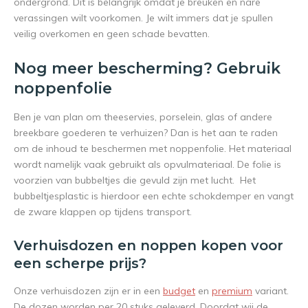
ondergrond. Dit is belangrijk omdat je breuken en nare
verassingen wilt voorkomen. Je wilt immers dat je spullen
veilig overkomen en geen schade bevatten.
Nog meer bescherming? Gebruik
noppenfolie
Ben je van plan om theeservies, porselein, glas of andere
breekbare goederen te verhuizen? Dan is het aan te raden
om de inhoud te beschermen met noppenfolie. Het materiaal
wordt namelijk vaak gebruikt als opvulmateriaal. De folie is
voorzien van bubbeltjes die gevuld zijn met lucht. Het
bubbeltjesplastic is hierdoor een echte schokdemper en vangt
de zware klappen op tijdens transport.
Verhuisdozen en noppen kopen voor
een scherpe prijs?
Onze verhuisdozen zijn er in een
budget
en
premium
variant.
De dozen worden per 20 stuks geleverd. Doordat wij de