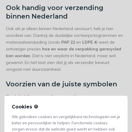
Ook handig voor verzending
binnen Nederland
Ook als je alleen binnen Nederland verstuurt, heb je hier
voordeel van. Dankzij de duidelijke sorteerpictogrammen en
materiaalaanduiding (zoals
PAP 22
en
LDPE 4
) weet de
ontvanger precies
hoe en waar de verpakking gerecycled
kan worden
. Dat is niet verplicht in Nederland, maar wél
gewenst. En het laat zien dat jij als verzender bewust
omgaat met duurzaamheid.
Voorzien van de juiste symbolen
Op
de luchtkussen enveloppen
vind je nu:
Cookies 🍪
Het
Triman-logo + instructie
voor Frankrijk
We gebruiken cookies en vergelijkbare technologieën om je
De
Spaanse afvalscheiding pictogrammen
(bijv. Al
beter en persoonlijker te helpen. Functionele cookies
Azul / Al Amarillo)
zorgen ervoor dat de website goed werkt en hebben ook
De
Mobius-loop met materiaalcode
, zoals PAP 22 en