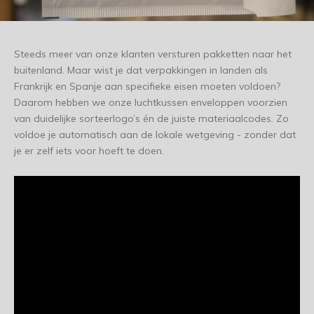
Steeds meer van onze klanten versturen pakketten naar het
buitenland. Maar wist je dat verpakkingen in landen als
Frankrijk en Spanje aan specifieke eisen moeten voldoen?
Daarom hebben we onze luchtkussen enveloppen voorzien
van duidelijke sorteerlogo’s én de juiste materiaalcodes. Zo
voldoe je automatisch aan de lokale wetgeving - zonder dat
je er zelf iets voor hoeft te doen.