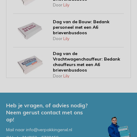
Door
Lily
Dag van de Bouw: Bedank
personeel met een A6
brievenbusdoos
Door
Lily
Dag van de
Vrachtwagenchauffeur: Bedank
chauffeurs met een A6
brievenbusdoos
Door
Lily
Inhaakkalender 2026: Geef
waardering vorm met de juiste
themaverpakking
Heb je vragen, of advies nodig?
Door
Lily
Neem gerust contact met ons
op!
Interview Lily van Maanen: Jouw
Mail naar
info@verpakkingenxl.nl
persoonlijke aanspreekpunt bij