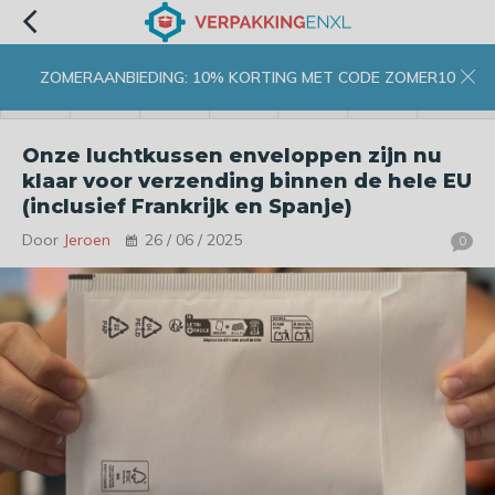
ZOMERAANBIEDING: 10% KORTING MET CODE ZOMER10
menu
zoeken
inloggen
wishlist
contact
winkelwagen
home
Onze luchtkussen enveloppen zijn nu
klaar voor verzending binnen de hele EU
(inclusief Frankrijk en Spanje)
Door
Jeroen
26 / 06 / 2025
0