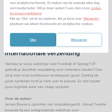
een analytische functie. Zo maken we de website elke dag
LDPE 4
een beetje beter. Wil je meer weten? Lees dan onze
cookie-
FSC-logo bij papier van verantwoorde herkomst
en privacyverklaring
.
Klik op ‘Oké’ om te accepteren. Als je kiest voor ‘
Weigeren
’,
Hierdoor is je verpakking direct geschikt voor gebruik in
plaatsen we alleen functionele en analytische cookies.
meerdere landen. En dat scheelt weer gedoe met aparte
drukwerkversies.
Oké
Weigeren
Eén verpakking, klaar voor
internationale verzending
Verstuur je via je webshop naar Frankrijk of Spanje? Of
gebruik je dezelfde verpakking voor meerdere landen? Dan
zit je met onze luchtkussen enveloppen goed. Dankzij de
juiste symbolen hoef je niets aan te passen. En dat maakt
jouw logistiek weer een stukje simpeler.
Over de auteur:
Jeroen Boeve is oprichter van VerpakkingenXL. Vanuit Twente
bouwde hij een snelgroeiende webshop voor