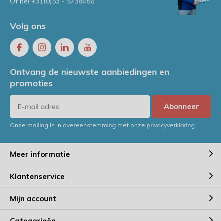
Of bel
+31(0)53 - 5738456
VerpakkingenXL
Volg ons
Interview met Roderick Klaver:
Nieuwe mede-eigenaar
VerpakkingenXL
Door
Roderick
Ontvang de nieuwste aanbiedingen en
promoties
Mag een pizzadoos bij het oud
papier? Alles wat je moet weten
over recycling
Abonneer
Door
Jeroen
Onze mailing is in overeenstemming met onze privacyverklaring
Onze luchtkussen enveloppen
zijn nu klaar voor verzending
Meer informatie
binnen de hele EU (inclusief
Frankrijk en Spanje)
Klantenservice
Door
Jeroen
Mijn account
Handwikkelfolie controleren?
Probeer hier onze calculator!
Categorieën