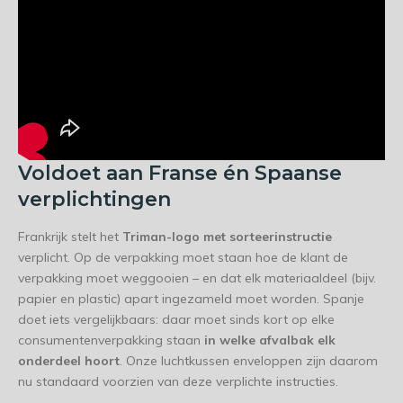
Voldoet aan Franse én Spaanse
verplichtingen
Frankrijk stelt het
Triman-logo met sorteerinstructie
verplicht. Op de verpakking moet staan hoe de klant de
verpakking moet weggooien – en dat elk materiaaldeel (bijv.
papier en plastic) apart ingezameld moet worden. Spanje
doet iets vergelijkbaars: daar moet sinds kort op elke
consumentenverpakking staan
in welke afvalbak elk
onderdeel hoort
. Onze luchtkussen enveloppen zijn daarom
nu standaard voorzien van deze verplichte instructies.