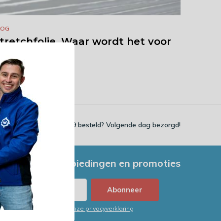
LOG
tretchfolie. Waar wordt het voor
ebrui...
oor Specishops
03 / 06 / 2016
Voor 23:59 besteld? Volgende dag bezorgd!
e nieuwste aanbiedingen en promoties
Abonneer
in overeenstemming met onze privacyverklaring