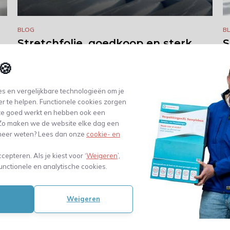
BLOG
B
Stretchfolie, goedkoop en sterk
S
verpakki...
g
🍪
Door Specishops
D
23 / 09 / 2016
s en vergelijkbare technologieën om je
er te helpen. Functionele cookies zorgen
te goed werkt en hebben ook een
. Zo maken we de website elke dag een
 100.000 klanten
Gratis verzending vanaf €99
e meer weten? Lees dan onze
cookie- en
ccepteren. Als je kiest voor ‘
Weigeren
’,
unctionele en analytische cookies.
 nodig?
Volg ons
Ontvang d
t ons op!
Weigeren
Onze mailing is 