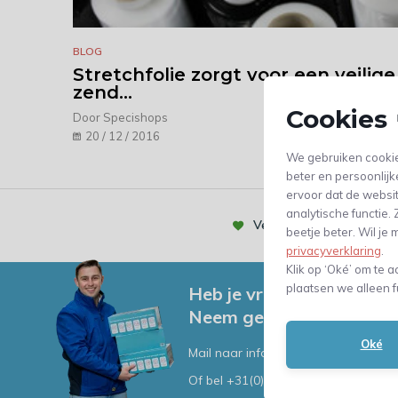
BLOG
Stretchfolie zorgt voor een veilige
zend...
Cookies 
Door Specishops
20 / 12 / 2016
We gebruiken cookie
beter en persoonlijk
ervoor dat de websi
analytische functie
Vertrouwd door meer dan
beetje beter. Wil j
privacyverklaring
.
Klik op ‘Oké’ om te a
plaatsen we alleen f
Heb je vragen, of advies
Neem gerust contact me
Oké
Mail naar
info@verpakkingenxl.nl
Of bel
+31(0)53 - 5738456