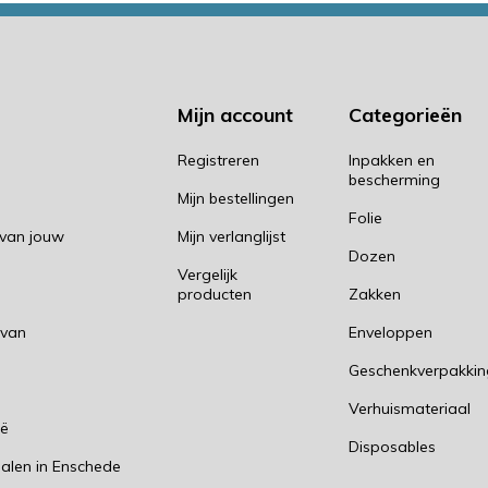
Mijn account
Categorieën
Registreren
Inpakken en
bescherming
Mijn bestellingen
Folie
 van jouw
Mijn verlanglijst
Dozen
Vergelijk
producten
Zakken
 van
Enveloppen
Geschenkverpakki
n
Verhuismateriaal
ië
Disposables
alen in Enschede