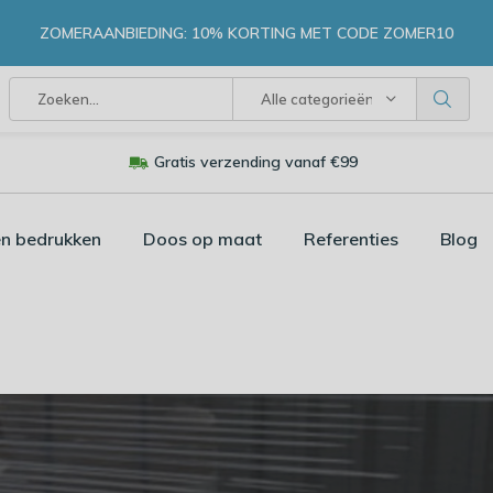
ZOMERAANBIEDING: 10% KORTING MET CODE ZOMER10
Alle categorieën
Gratis verzending vanaf €99
n bedrukken
Doos op maat
Referenties
Blog