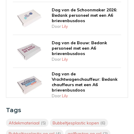
Dag van de Schoonmaker 2026:
Bedank personeel met een A6
brievenbusdoos
Door
Lily
Dag van de Bouw: Bedank
personeel met een A6
brievenbusdoos
Door
Lily
Dag van de
Vrachtwagenchauffeur: Bedank
chauffeurs met een A6
brievenbusdoos
Door
Lily
Tags
Inhaakkalender 2026: Geef
waardering vorm met de juiste
themaverpakking
Afdekmateriaal
(5)
Bubbeltjesplastic kopen
(6)
Door
Lily
Bubbeltjesplastic op rol
(4)
golfkarton op rol
(2)