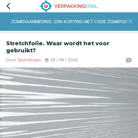
ZOMERAANBIEDING: 10% KORTING MET CODE ZOMER10
menu
zoeken
inloggen
wishlist
contact
winkelwagen
home
Stretchfolie. Waar wordt het voor
gebruikt?
Door
Specishops
03 / 06 / 2016
0