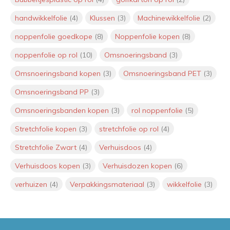
handwikkelfolie
(4)
Klussen
(3)
Machinewikkelfolie
(2)
Interview Lily van Maanen: Jouw
persoonlijke aanspreekpunt bij
noppenfolie goedkope
(8)
Noppenfolie kopen
(8)
VerpakkingenXL
noppenfolie op rol
(10)
Omsnoeringsband
(3)
Interview met Roderick Klaver:
Omsnoeringsband kopen
(3)
Omsnoeringsband PET
(3)
Nieuwe mede-eigenaar
VerpakkingenXL
Omsnoeringsband PP
(3)
Door
Roderick
Omsnoeringsbanden kopen
(3)
rol noppenfolie
(5)
Stretchfolie kopen
(3)
stretchfolie op rol
(4)
Mag een pizzadoos bij het oud
papier? Alles wat je moet weten
Stretchfolie Zwart
(4)
Verhuisdoos
(4)
over recycling
Door
Jeroen
Verhuisdoos kopen
(3)
Verhuisdozen kopen
(6)
Onze luchtkussen enveloppen
verhuizen
(4)
Verpakkingsmateriaal
(3)
wikkelfolie
(3)
zijn nu klaar voor verzending
binnen de hele EU (inclusief
Frankrijk en Spanje)
Door
Jeroen