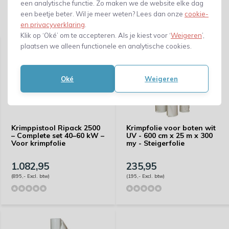
een analytische functie. Zo maken we de website elke dag
een beetje beter. Wil je meer weten? Lees dan onze
cookie-
Gerelateerde producten
en privacyverklaring
.
Klik op ‘Oké’ om te accepteren. Als je kiest voor ‘
Weigeren
’,
plaatsen we alleen functionele en analytische cookies.
Oké
Weigeren
Krimppistool Ripack 2500
Krimpfolie voor boten wit
– Complete set 40–60 kW –
UV - 600 cm x 25 m x 300
Voor krimpfolie
my - Steigerfolie
1.082,95
235,95
(895,- Excl. btw)
(195,- Excl. btw)