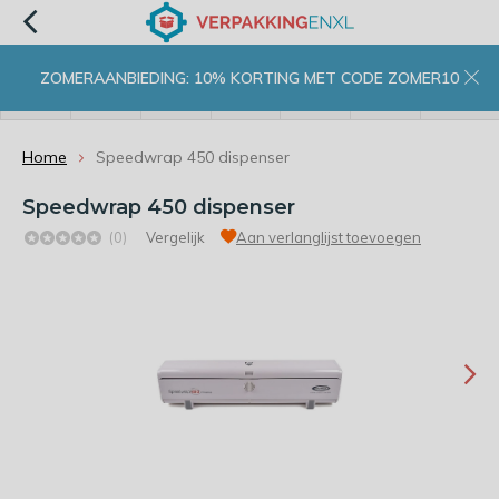
ZOMERAANBIEDING: 10% KORTING MET CODE ZOMER10
menu
zoeken
inloggen
wishlist
contact
winkelwagen
home
Home
Speedwrap 450 dispenser
Speedwrap 450 dispenser
(0)
Vergelijk
Aan verlanglijst toevoegen