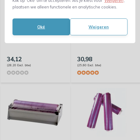
Klik op ‘Oké’ om te accepteren. Als je kiest voor ‘
Weigeren
’,
plaatsen we alleen functionele en analytische cookies.
Oké
Weigeren
Speedwrap 300 dispenser
Dispenser voor refillrollen
45cm
34,12
30,98
(28,20 Excl. btw)
(25,60 Excl. btw)