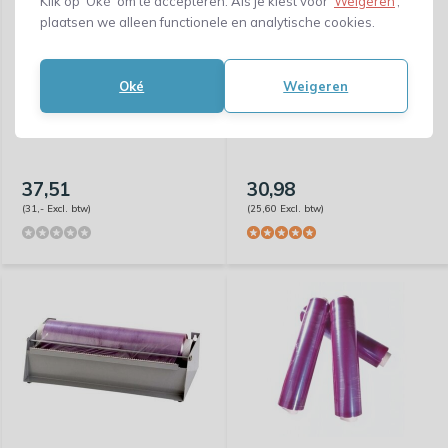
Klik op ‘Oké’ om te accepteren. Als je kiest voor ‘
Weigeren
’,
plaatsen we alleen functionele en analytische cookies.
Oké
Weigeren
Speedwrap 450 dispenser
Dispenser voor refillrollen
45cm
37,51
30,98
(31,- Excl. btw)
(25,60 Excl. btw)