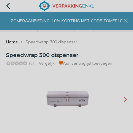
ZOMERAANBIEDING: 10% KORTING MET CODE ZOMER10
menu
zoeken
inloggen
wishlist
contact
winkelwagen
home
Home
Speedwrap 300 dispenser
Speedwrap 300 dispenser
(0)
Vergelijk
Aan verlanglijst toevoegen