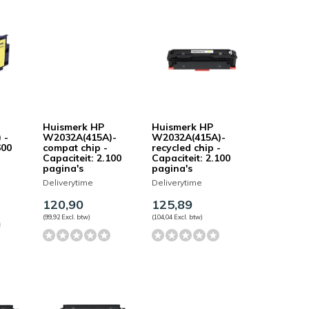
Huismerk HP
Huismerk HP
 -
W2032A(415A)-
W2032A(415A)-
600
compat chip -
recycled chip -
Capaciteit: 2.100
Capaciteit: 2.100
pagina's
pagina's
Deliverytime
Deliverytime
120,90
125,89
(99,92 Excl. btw)
(104,04 Excl. btw)