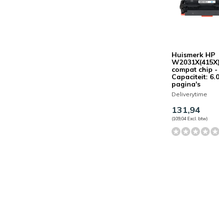
Huismerk HP
W2031X(415X
compat chip -
Capaciteit: 6.
pagina's
Deliverytime
131,94
(109,04 Excl. btw)