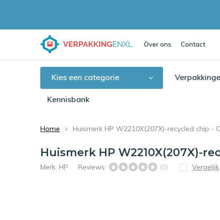
Over ons
Contact
Kies een categorie
Verpakkinge
Kennisbank
Home
Huismerk HP W2210X(207X)-recycled chip - Ca
Huismerk HP W2210X(207X)-recyc
Merk:
HP
Reviews:
Vergelijk
(0)