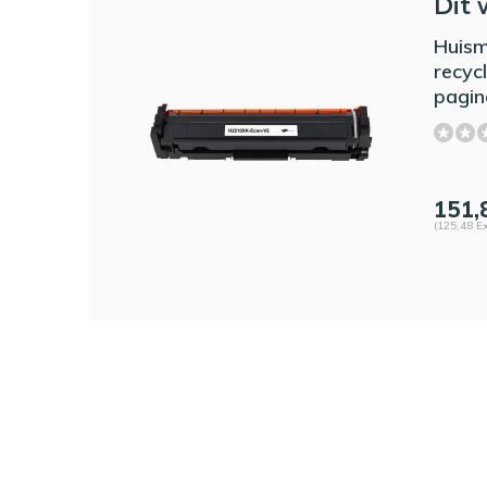
Dit 
Huis
recycl
pagin
151,
(125,48 Ex