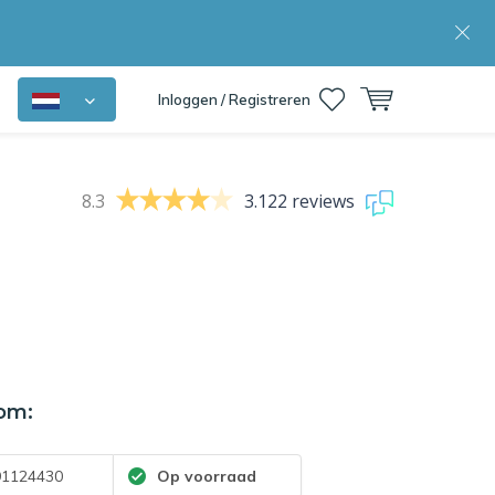
Inloggen / Registreren
8.3
3.122 reviews
om:
1124430
Op voorraad