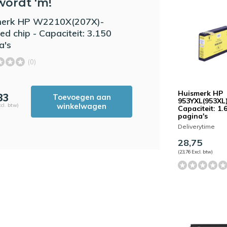
wordt 'm!
merk HP W2210X(207X)-
ed chip - Capaciteit: 3.150
a's
(0)
Huismerk HP
83
Toevoegen aan
953YXL(953XL)
winkelwagen
cl. btw)
Capaciteit: 1.
pagina's
Deliverytime
28,75
(23,76 Excl. btw)