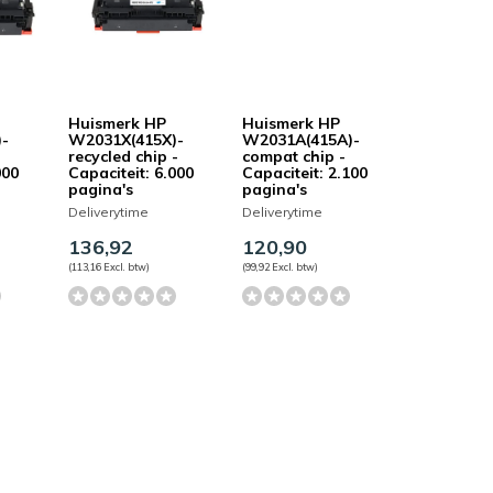
Huismerk HP
Huismerk HP
)-
W2031X(415X)-
W2031A(415A)-
recycled chip -
compat chip -
000
Capaciteit: 6.000
Capaciteit: 2.100
pagina's
pagina's
Deliverytime
Deliverytime
136,92
120,90
(113,16 Excl. btw)
(99,92 Excl. btw)