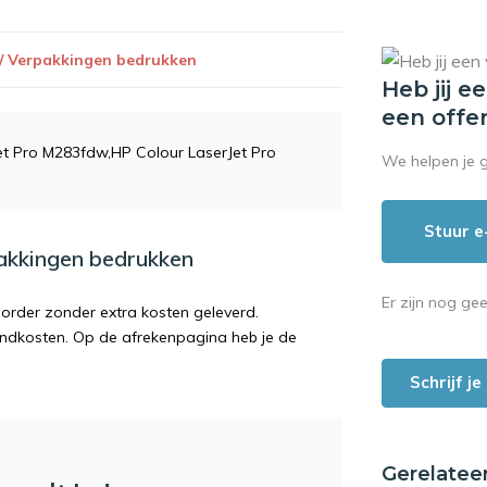
 / Verpakkingen bedrukken
Heb jij e
een offe
et Pro M283fdw,HP Colour LaserJet Pro
We helpen je 
Stuur e
pakkingen bedrukken
Er zijn nog ge
order zonder extra kosten geleverd.
endkosten. Op de afrekenpagina heb je de
Schrijf j
Gerelatee