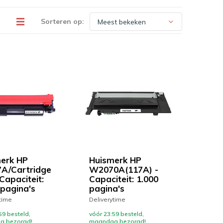
Sorteren op:
erk HP
Huismerk HP
A/Cartridge
W2070A(117A) -
Capaciteit:
Capaciteit: 1.000
 pagina's
pagina's
time
Deliverytime
59 besteld,
vóór 23:59 besteld,
g bezorgd!
maandag bezorgd!