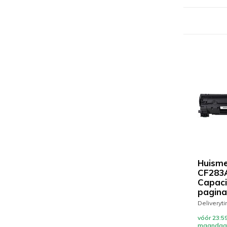
Huisme
CF283A
Capacit
pagina
Deliveryt
vóór 23:59
maandag 