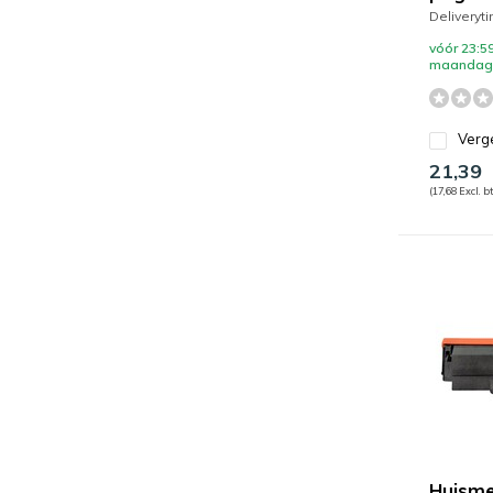
Deliveryt
vóór 23:59
maandag 
Verge
21,39
(17,68 Excl. b
Huisme