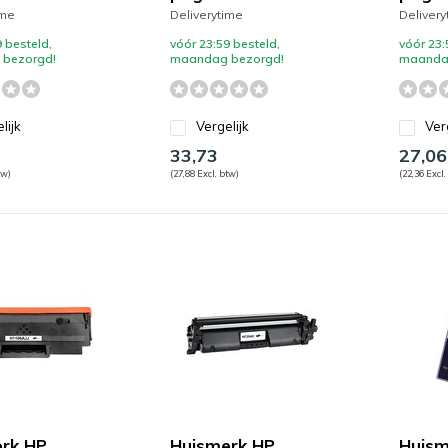
ime
Deliverytime
Delivery
 besteld,
vóór 23:59 besteld,
vóór 23:
bezorgd!
maandag bezorgd!
maanda
lijk
Vergelijk
Ver
33,73
27,06
tw)
(27,88 Excl. btw)
(22,36 Excl.
rk HP
Huismerk HP
Huism