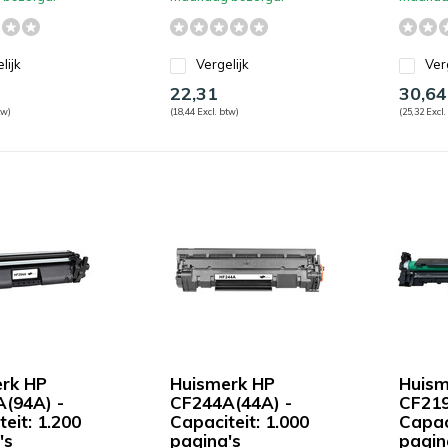
lijk
Vergelijk
Ver
22,31
30,64
tw)
(18,44 Excl. btw)
(25,32 Excl.
rk HP
Huismerk HP
Huism
(94A) -
CF244A(44A) -
CF219
eit: 1.200
Capaciteit: 1.000
Capac
's
pagina's
pagin