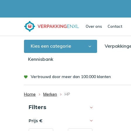
Over ons
Contact
Kies een categorie
Verpakking
Kennisbank
Vertrouwd door meer dan 100.000 klanten
Home
Merken
HP
Sorteren op:
Filters
Prijs
€