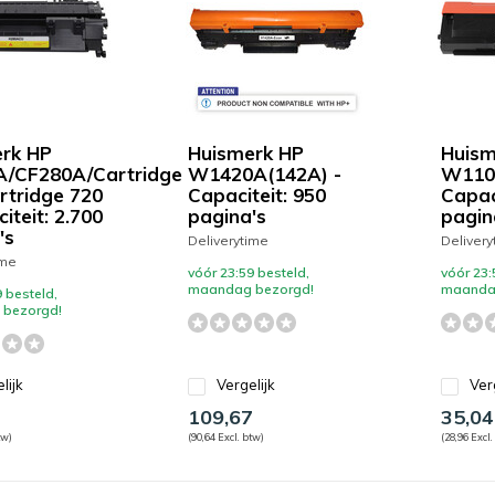
rk HP
Huismerk HP
Huism
A/CF280A/Cartridge
W1420A(142A) -
W110
rtridge 720
Capaciteit: 950
Capaci
iteit: 2.700
pagina's
pagin
's
Deliverytime
Delivery
ime
vóór 23:59 besteld,
vóór 23:
maandag bezorgd!
maanda
 besteld,
bezorgd!
lijk
Vergelijk
Ver
109,67
35,04
tw)
(90,64 Excl. btw)
(28,96 Excl.