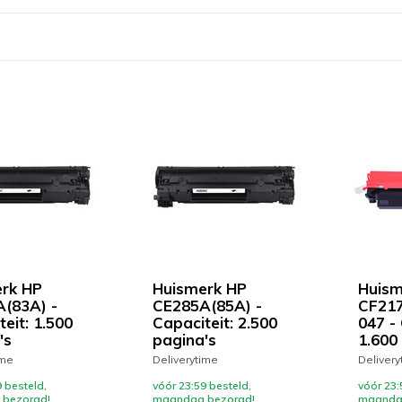
rk HP
Huismerk HP
Huism
(83A) -
CE285A(85A) -
CF217
eit: 1.500
Capaciteit: 2.500
047 - 
's
pagina's
1.600
ime
Deliverytime
Delivery
 besteld,
vóór 23:59 besteld,
vóór 23:
bezorgd!
maandag bezorgd!
maanda