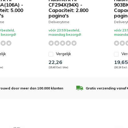
A(106A) -
CF294X(94X) -
903BK
eit: 5.000
Capaciteit: 2.800
Capaci
's
pagina's
pagin
ime
Deliverytime
Delivery
 besteld,
vóór 23:59 besteld,
vóór 23:
bezorgd!
maandag bezorgd!
maanda
lijk
Vergelijk
Ver
22,26
19,65
tw)
(18,40 Excl. btw)
(16,24 Excl.
rouwd door meer dan 100.000 klanten
Gratis verzending vanaf 