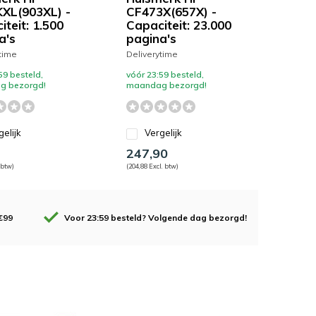
XL(903XL) -
CF473X(657X) -
teit: 1.500
Capaciteit: 23.000
a's
pagina's
time
Deliverytime
59 besteld,
vóór 23:59 besteld,
g bezorgd!
maandag bezorgd!
gelijk
Vergelijk
247,90
 btw)
(204,88 Excl. btw)
€99
Voor 23:59 besteld? Volgende dag bezorgd!