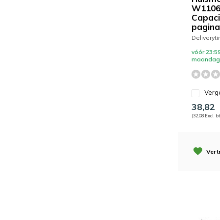
W1106
Capacit
pagina
Deliveryt
vóór 23:59
maandag 
Verge
38,82
(32,08 Excl. b
Vert