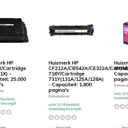
rk HP
Huismerk HP
Huism
/Cartridge
CF212A/CB542A/CE322A/Cartrid
953MX
1X) -
716Y/Cartridge
Capaci
eit: 25.000
731Y(131A/125A/128A)
pagin
's
- Capaciteit: 1.800
Delivery
pagina's
ime
vóór 23:
Deliverytime
maanda
 besteld,
bezorgd!
vóór 23:59 besteld,
maandag bezorgd!