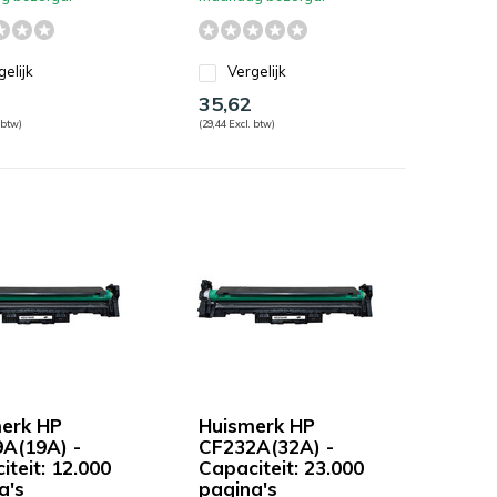
gelijk
Vergelijk
35,62
 btw)
(29,44 Excl. btw)
erk HP
Huismerk HP
A(19A) -
CF232A(32A) -
iteit: 12.000
Capaciteit: 23.000
a's
pagina's