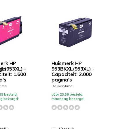
erk HP
Huismerk HP
ge
L(953XL) -
953BKXL(953XL) -
teit: 1.600
Capaciteit: 2.000
a's
pagina's
time
Deliverytime
59 besteld,
vóór 23:59 besteld,
g bezorgd!
maandag bezorgd!