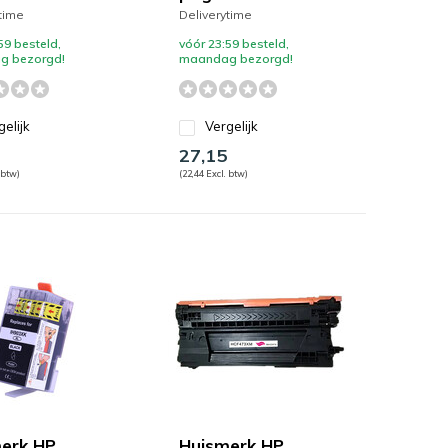
time
Deliverytime
59 besteld,
vóór 23:59 besteld,
g bezorgd!
maandag bezorgd!
gelijk
Vergelijk
27,15
 btw)
(22,44 Excl. btw)
erk HP
Huismerk HP