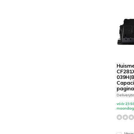
Huisme
CF281X
039H(8
Capacit
pagina
Deliveryt
vóór 23:59
maandag 