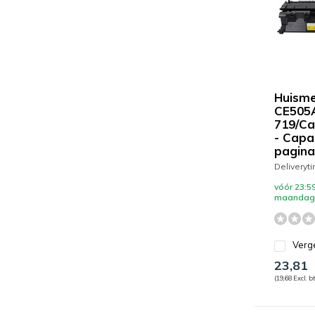
Huisme
CE505
719/Ca
- Capac
pagina
Deliveryt
vóór 23:59
maandag 
Verge
23,81
(19,68 Excl. b