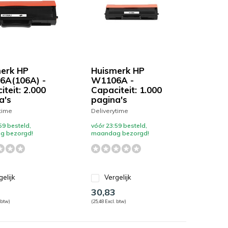
erk HP
Huismerk HP
6A(106A) -
W1106A -
teit: 2.000
Capaciteit: 1.000
a's
pagina's
time
Deliverytime
59 besteld,
vóór 23:59 besteld,
g bezorgd!
maandag bezorgd!
gelijk
Vergelijk
30,83
 btw)
(25,48 Excl. btw)