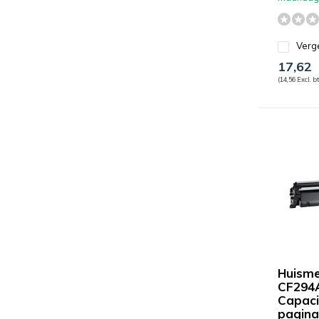
Verge
17,62
(14,56 Excl. b
Huisme
CF294A
Capacit
pagina