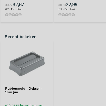
32,67
22,99
38,72
30,13
(27,- Excl. btw)
(19,- Excl. btw)
Recent bekeken
Rubbermaid - Deksel -
Slim Jim
vóór 23:59 besteld, morgen