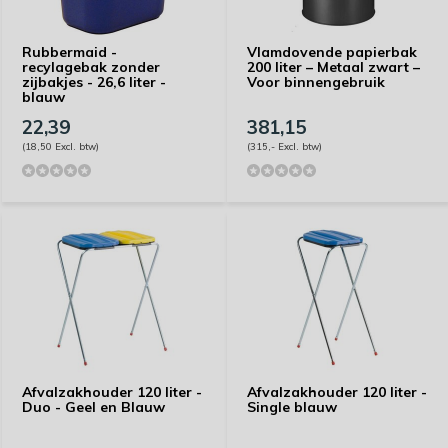
Rubbermaid -
Vlamdovende papierbak
recylagebak zonder
200 liter – Metaal zwart –
zijbakjes - 26,6 liter -
Voor binnengebruik
blauw
22,39
381,15
(18,50 Excl. btw)
(315,- Excl. btw)
Afvalzakhouder 120 liter -
Afvalzakhouder 120 liter -
Duo - Geel en Blauw
Single blauw