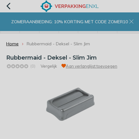
ZOMERAANBIEDING: 10% KORTING MET CODE ZOMER10
menu
zoeken
inloggen
wishlist
contact
winkelwagen
home
Home
Rubbermaid - Deksel - Slim Jim
Rubbermaid - Deksel - Slim Jim
(0)
Vergelijk
Aan verlanglijst toevoegen