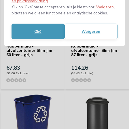
en privacyverklaring
.
Klik op ‘Oké’ om te accepteren. Als je kiest voor ‘
Weigeren
’,
plaatsen we alleen functionele en analytische cookies.
Oké
Weigeren
Rubbermaid -
Rubbermaid -
afvalcontainer Slim Jim -
afvalcontainer Slim Jim -
60 liter - grijs
87 liter - grijs
67,83
114,26
(56,06 Excl. btw)
(94,43 Excl. btw)