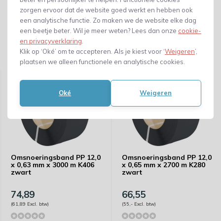
zorgen ervoor dat de website goed werkt en hebben ook
een analytische functie. Zo maken we de website elke dag
een beetje beter. Wil je meer weten? Lees dan onze
cookie-
en privacyverklaring
.
Klik op ‘Oké’ om te accepteren. Als je kiest voor ‘
Weigeren
’,
Gerelateerde producten
plaatsen we alleen functionele en analytische cookies.
Oké
Weigeren
Omsnoeringsband PP 12,0
Omsnoeringsband PP 12,0
x 0,63 mm x 3000 m K406
x 0,65 mm x 2700 m K280
zwart
zwart
74,89
66,55
(61,89 Excl. btw)
(55,- Excl. btw)