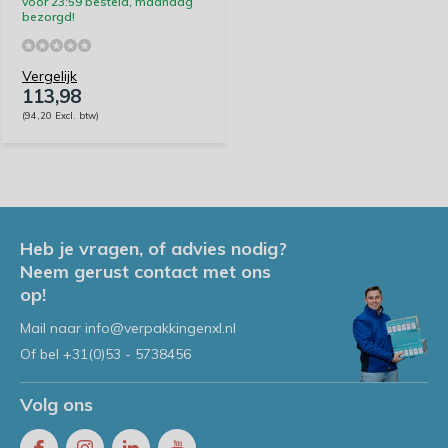
vóór 23:59 besteld, maandag
bezorgd!
Vergelijk
113,98
(94,20 Excl. btw)
Heb je vragen, of advies nodig?
Neem gerust contact met ons
op!
Mail naar
info@verpakkingenxl.nl
Of bel
+31(0)53 - 5738456
Volg ons