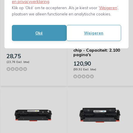
en privacyverklaring
.
Klik op ‘Oké’ om te accepteren. Als je kiest voor ‘
Weigeren
’,
plaatsen we alleen functionele en analytische cookies.
Oké
Weigeren
Huismerk HP
953YXL(953XL) -
Huismerk HP
Capaciteit: 1.600 pagina's
W2032A(415A)-compat
chip - Capaciteit: 2.100
pagina's
28,75
(23,76 Excl. btw)
120,90
(99,92 Excl. btw)