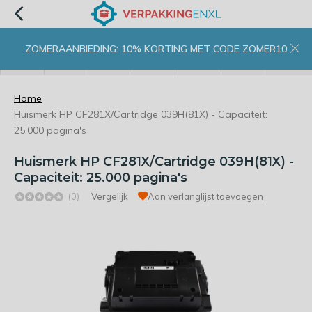
ZOMERAANBIEDING: 10% KORTING MET CODE ZOMER10
menu
zoeken
inloggen
wishlist
contact
winkelwagen
home
Home
Huismerk HP CF281X/Cartridge 039H(81X) - Capaciteit:
25.000 pagina's
Huismerk HP CF281X/Cartridge 039H(81X) -
Capaciteit: 25.000 pagina's
(0)
Vergelijk
Aan verlanglijst toevoegen