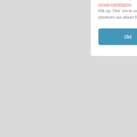
privacyverklaring
.
Klik op ‘Oké’ om te a
plaatsen we alleen f
Oké