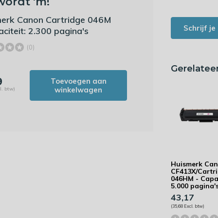
wordt 'm!
erk Canon Cartridge 046M
Schrijf j
aciteit: 2.300 pagina's
(0)
Gerelatee
9
Toevoegen aan
winkelwagen
l. btw)
Huismerk Ca
CF413X/Cartr
046HM - Capac
5.000 pagina'
43,17
(35,68 Excl. btw)