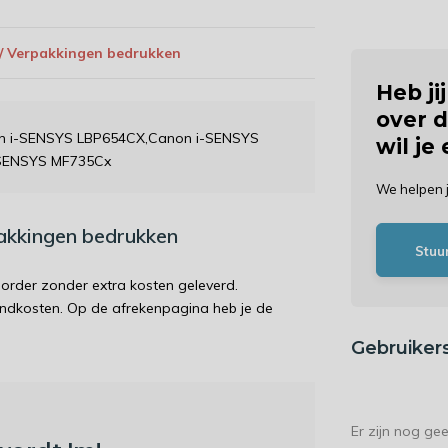
 / Verpakkingen bedrukken
Heb ji
over d
on i-SENSYS LBP654CX,Canon i-SENSYS
wil je
SENSYS MF735Cx
We helpen 
pakkingen bedrukken
Stuu
order zonder extra kosten geleverd.
endkosten. Op de afrekenpagina heb je de
Gebruiker
Er zijn nog ge