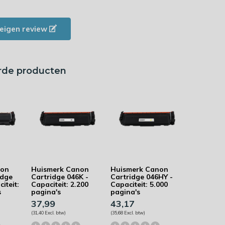
e eigen review
rde producten
non
Huismerk Canon
Huismerk Canon
idge
Cartridge 046K -
Cartridge 046HY -
iteit:
Capaciteit: 2.200
Capaciteit: 5.000
s
pagina's
pagina's
37,99
43,17
(31,40 Excl. btw)
(35,68 Excl. btw)