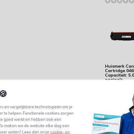
Huismerk Ca
Cartridge 04
Capaciteit: 5.
pagina's
43,17
🍪
(35,68 Excl. btw)
s en vergelijkbare technologieën om je
er te helpen. Functionele cookies zorgen
te goed werkt en hebben ook een
. Zo maken we de website elke dag een
e meer weten? Lees dan onze
cookie- en