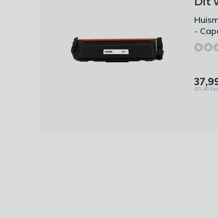
Dit 
Huism
- Cap
37,9
(31,40 Exc