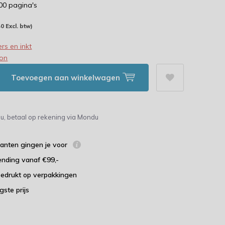
300 pagina's
40 Excl. btw)
rs en inkt
on
Toevoegen aan winkelwagen
u, betaal op rekening via Mondu
lanten gingen je voor
ending vanaf €99,-
bedrukt op verpakkingen
agste prijs