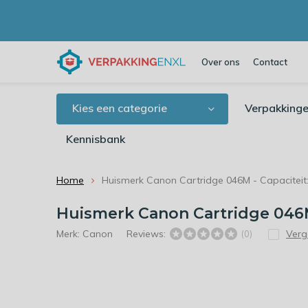
Over ons
Contact
Kies een categorie
Verpakkinge
Kennisbank
Home
Huismerk Canon Cartridge 046M - Capaciteit:
Huismerk Canon Cartridge 046M 
Merk:
Canon
Reviews:
Verge
(0)