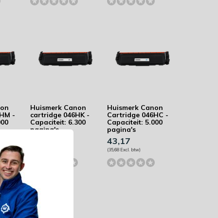
non
Huismerk Canon
Huismerk Canon
6HM -
cartridge 046HK -
Cartridge 046HC -
000
Capaciteit: 6.300
Capaciteit: 5.000
pagina's
pagina's
43,17
43,17
(35,68 Excl. btw)
(35,68 Excl. btw)