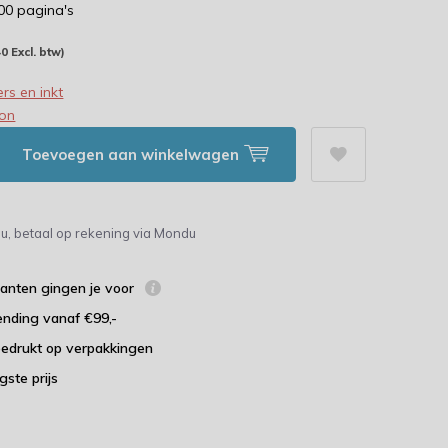
300 pagina's
40 Excl. btw)
rs en inkt
on
Toevoegen aan winkelwagen
u, betaal op rekening via Mondu
lanten gingen je voor
ending vanaf €99,-
bedrukt op verpakkingen
agste prijs