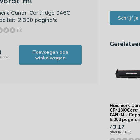
wordt 'm!
erk Canon Cartridge 046C
Schrijf j
aciteit: 2.300 pagina's
(0)
Gerelatee
9
Toevoegen aan
winkelwagen
l. btw)
Huismerk Ca
CF413X/Cartr
046HM - Capac
5.000 pagina'
43,17
(35,68 Excl. btw)