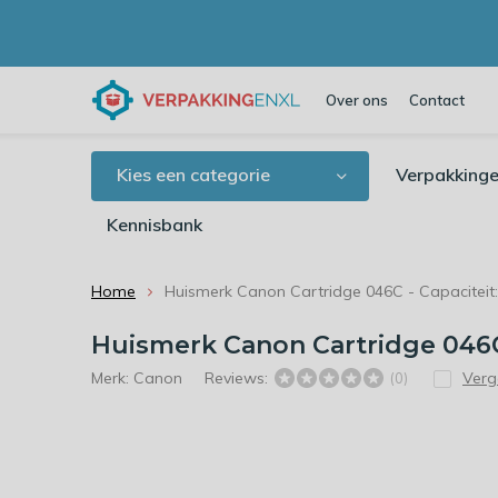
Over ons
Contact
Kies een categorie
Verpakkinge
Kennisbank
Home
Huismerk Canon Cartridge 046C - Capaciteit:
Huismerk Canon Cartridge 046C 
Merk:
Canon
Reviews:
Verge
(0)