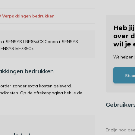
 / Verpakkingen bedrukken
Heb ji
over d
on i-SENSYS LBP654CX,Canon i-SENSYS
wil je
SENSYS MF735Cx
We helpen 
pakkingen bedrukken
Stuu
order zonder extra kosten geleverd.
endkosten. Op de afrekenpagina heb je de
Gebruiker
Er zijn nog ge