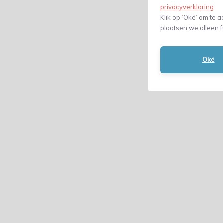
privacyverklaring
.
Klik op ‘Oké’ om te a
plaatsen we alleen f
Oké