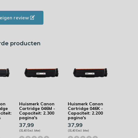
e eigen review
rde producten
non
Huismerk Canon
Huismerk Canon
idge
Cartridge 046M -
Cartridge 046K -
iteit:
Capaciteit: 2.300
Capaciteit: 2.200
s
pagina's
pagina's
37,99
37,99
(31,40 Excl. btw)
(31,40 Excl. btw)