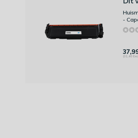
Dit 
Huism
- Cap
37,9
(31,40 Exc