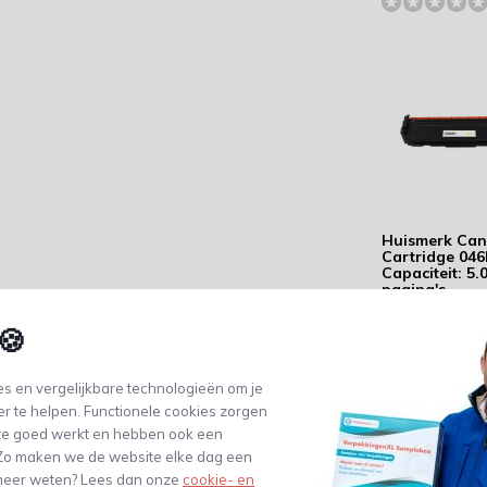
Huismerk Ca
Cartridge 046
Capaciteit: 5.
pagina's
43,17
🍪
(35,68 Excl. btw)
s en vergelijkbare technologieën om je
er te helpen. Functionele cookies zorgen
te goed werkt en hebben ook een
. Zo maken we de website elke dag een
e meer weten? Lees dan onze
cookie- en