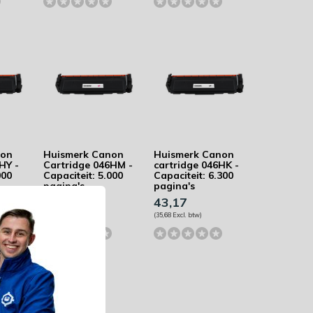
non
Huismerk Canon
Huismerk Canon
HY -
Cartridge 046HM -
cartridge 046HK -
000
Capaciteit: 5.000
Capaciteit: 6.300
pagina's
pagina's
43,17
43,17
(35,68 Excl. btw)
(35,68 Excl. btw)