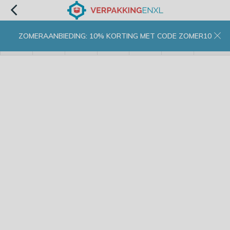
ZOMERAANBIEDING: 10% KORTING MET CODE ZOMER10
menu
zoeken
inloggen
wishlist
contact
winkelwagen
home