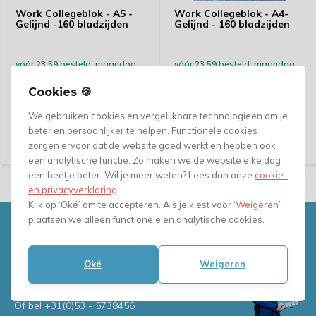
Work Collegeblok - A5 -
Work Collegeblok - A4-
Gelijnd -160 bladzijden
Gelijnd - 160 bladzijden
vóór 23:59 besteld, maandag
vóór 23:59 besteld, maandag
bezorgd!
bezorgd!
Cookies 🍪
We gebruiken cookies en vergelijkbare technologieën om je
Vergelijk
Vergelijk
3,97
4,04
beter en persoonlijker te helpen. Functionele cookies
zorgen ervoor dat de website goed werkt en hebben ook
(3,28 Excl. btw)
(3,34 Excl. btw)
een analytische functie. Zo maken we de website elke dag
een beetje beter. Wil je meer weten? Lees dan onze
cookie-
en privacyverklaring
.
Klik op ‘Oké’ om te accepteren. Als je kiest voor ‘
Weigeren
’,
plaatsen we alleen functionele en analytische cookies.
Heb je vragen, of advies nodig?
Neem gerust contact met ons
op!
Oké
Weigeren
Mail naar
info@verpakkingenxl.nl
Of bel
+31(0)53 - 5738456