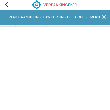
ZOMERAANBIEDING: 10% KORTING MET CODE ZOMER10
menu
zoeken
inloggen
wishlist
contact
winkelwagen
home