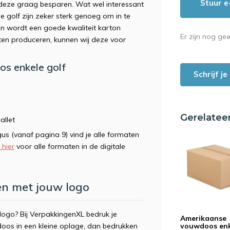
Stuur e
e deze graag besparen. Wat wel interessant
 golf zijn zeker sterk genoeg om in te
en wordt een goede kwaliteit karton
Er zijn nog ge
aten produceren, kunnen wij deze voor
os enkele golf
Schrijf j
Gerelatee
allet
gus (vanaf pagina 9) vind je alle formaten
k hier
voor alle formaten in de digitale
n met jouw logo
ogo? Bij VerpakkingenXL bedruk je
Amerikaanse
vouwdoos en
doos in een kleine oplage, dan bedrukken