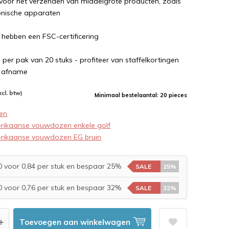
 voor het verzenden van middelgrote producten, zoals
ronische apparaten
 hebben een FSC-certificering
e per pak van 20 stuks - profiteer van staffelkortingen
e afname
xcl. btw)
Minimaal bestelaantal: 20 pieces
en
rikaanse vouwdozen enkele golf
rikaanse vouwdozen EG bruin
 voor 0,84 per stuk en bespaar 25%
SALE
25%
 voor 0,76 per stuk en bespaar 32%
SALE
32%
Toevoegen aan winkelwagen