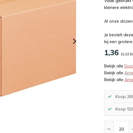
Vaak gebruikt
kleinere elekt
Al onze dozen
Je bestelt dez
bij een groter
1,36
(1,12 E
Bekijk alle
Doz
Bekijk alle
Ame
Bekijk alle
Ame
Koop 260
Koop 520