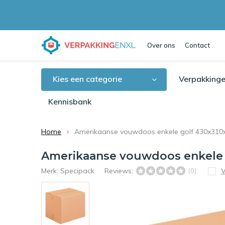
Over ons
Contact
Kies een categorie
Verpakkinge
Kennisbank
Home
Amerikaanse vouwdoos enkele golf 430x31
Amerikaanse vouwdoos enkele
Merk:
Specipack
Reviews:
V
(0)