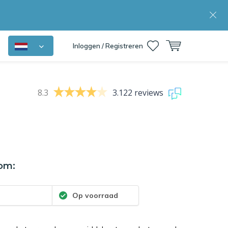
Inloggen / Registreren
8.3
3.122 reviews
om:
3
Op voorraad