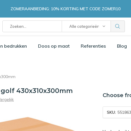
ZOMERAANBIEDING: 10% KORTING MET CODE ZOMER10
Alle categorieën
n bedrukken
Doos op maat
Referenties
Blog
0x300mm
 golf 430x310x300mm
Choose fr
ergelijk
SKU:
55186