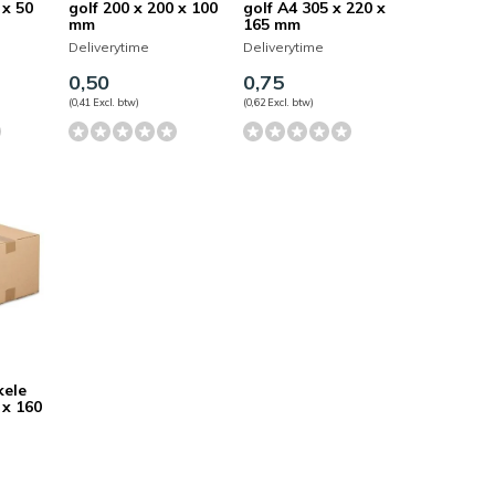
 x 50
golf 200 x 200 x 100
golf A4 305 x 220 x
mm
165 mm
Deliverytime
Deliverytime
0,50
0,75
(0,41 Excl. btw)
(0,62 Excl. btw)
kele
 x 160