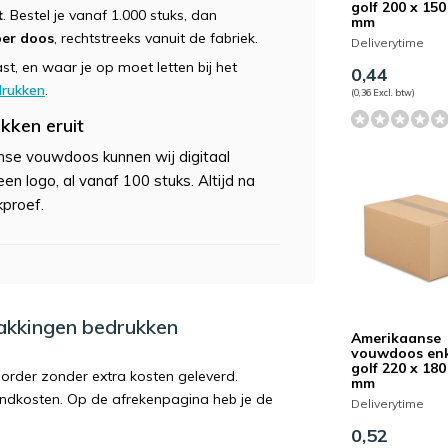
golf 200 x 150
t
. Bestel je vanaf 1.000 stuks, dan
mm
per doos
, rechtstreeks vanuit de fabriek.
Deliverytime
t, en waar je op moet letten bij het
0,44
drukken
.
(0,36 Excl. btw)
kken eruit
se vouwdoos kunnen wij digitaal
n logo, al vanaf 100 stuks. Altijd na
kproef.
pakkingen bedrukken
Amerikaanse
vouwdoos en
golf 220 x 180
order zonder extra kosten geleverd.
mm
endkosten. Op de afrekenpagina heb je de
Deliverytime
0,52