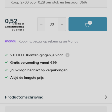
Koop 2700 voor 0,28 per stuk en bespaar 35%
0,52
Minimaal
(0,43 Excl. btw)
bestelaantal:
30 pieces
Koop nu, betaal op rekening via Mondu
>100.000 Klanten gingen je voor
Gratis verzending vanaf €99,-
Jouw logo bedrukt op verpakkingen
Altijd de laagste prijs
Productomschrijving