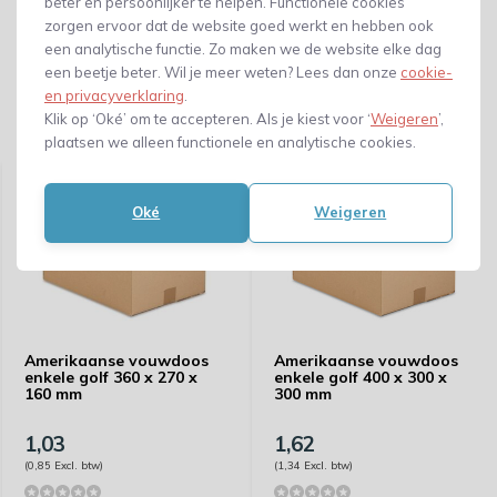
beter en persoonlijker te helpen. Functionele cookies
zorgen ervoor dat de website goed werkt en hebben ook
een analytische functie. Zo maken we de website elke dag
een beetje beter. Wil je meer weten? Lees dan onze
cookie-
en privacyverklaring
.
Klik op ‘Oké’ om te accepteren. Als je kiest voor ‘
Weigeren
’,
Gerelateerde producten
plaatsen we alleen functionele en analytische cookies.
Oké
Weigeren
Amerikaanse vouwdoos
Amerikaanse vouwdoos
enkele golf 360 x 270 x
enkele golf 400 x 300 x
160 mm
300 mm
1,03
1,62
(0,85 Excl. btw)
(1,34 Excl. btw)