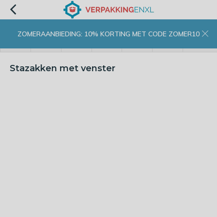
ZOMERAANBIEDING: 10% KORTING MET CODE ZOMER10
menu
zoeken
inloggen
wishlist
contact
winkelwagen
home
Stazakken met venster