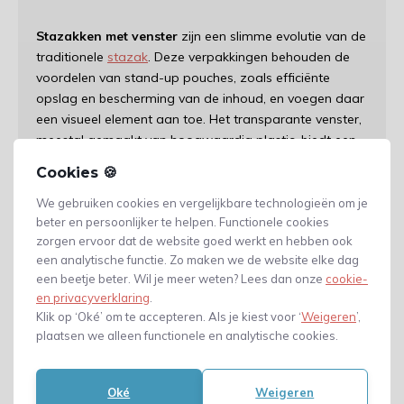
Stazakken met venster
zijn een slimme evolutie van de
traditionele
stazak
. Deze verpakkingen behouden de
voordelen van stand-up pouches, zoals efficiënte
opslag en bescherming van de inhoud, en voegen daar
een visueel element aan toe. Het transparante venster,
meestal gemaakt van hoogwaardig plastic, biedt een
heldere inkijk in het product binnenin.
Cookies 🍪
Voordelen van stazakken met
We gebruiken cookies en vergelijkbare technologieën om je
beter en persoonlijker te helpen. Functionele cookies
venster
zorgen ervoor dat de website goed werkt en hebben ook
een analytische functie. Zo maken we de website elke dag
Visuele Aantrekkelijkheid:
Het venster biedt
een beetje beter. Wil je meer weten? Lees dan onze
cookie-
consumenten de mogelijkheid om te zien wat ze
en privacyverklaring
.
kopen. Dit visuele aspect kan de
Klik op ‘Oké’ om te accepteren. Als je kiest voor ‘
Weigeren
’,
aantrekkingskracht van het product vergroten en
plaatsen we alleen functionele en analytische cookies.
twijfels wegnemen.
Oké
Weigeren
Vertrouwen en Transparantie:
Consumenten