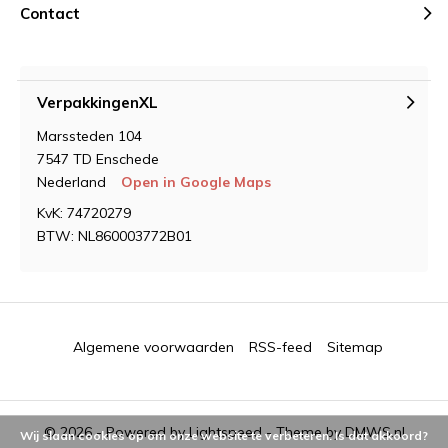
Contact
VerpakkingenXL
Marssteden 104
7547 TD Enschede
Nederland
Open in Google Maps
KvK: 74720279
BTW: NL860003772B01
Algemene voorwaarden
RSS-feed
Sitemap
© 2026 - Powered by
Lightspeed
- Theme by
DMWS.nl
Wij slaan cookies op om onze website te verbeteren. Is dat akkoord?