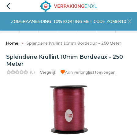
ZOMERAANBIEDING: 10% KORTING MET CODE ZOMER10
menu
zoeken
inloggen
wishlist
contact
winkelwagen
home
Home
Splendene Krullint 10mm Bordeaux - 250 Meter
Splendene Krullint 10mm Bordeaux - 250
Meter
(0)
Vergelijk
Aan verlanglijst toevoegen