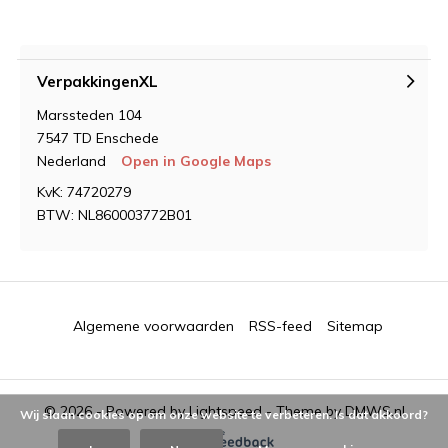
VerpakkingenXL
Marssteden 104
7547 TD Enschede
Nederland
Open in Google Maps
KvK: 74720279
BTW: NL860003772B01
Algemene voorwaarden
RSS-feed
Sitemap
© 2026 - Powered by
Lightspeed
- Theme by
DMWS.nl
Wij slaan cookies op om onze website te verbeteren. Is dat akkoord?