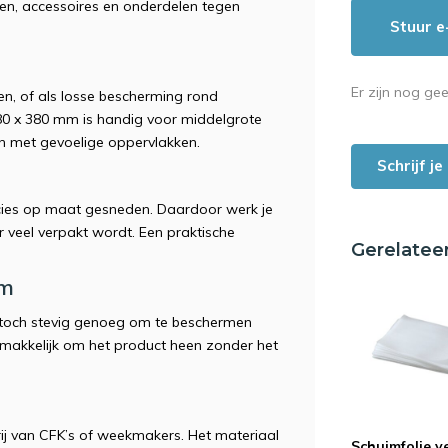
en, accessoires en onderdelen tegen
Stuur e
Er zijn nog ge
en, of als losse bescherming rond
80 x 380 mm is handig voor middelgrote
en met gevoelige oppervlakken.
Schrijf j
precies op maat gesneden. Daardoor werk je
r veel verpakt wordt. Een praktische
Gerelatee
im
 en toch stevig genoeg om te beschermen
emakkelijk om het product heen zonder het
ij van CFK’s of weekmakers. Het materiaal
Schuimfolie v