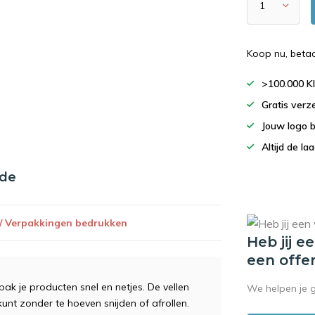
Koop nu, beta
>100.000 K
Gratis verz
Jouw logo 
Altijd de la
nde
 / Verpakkingen bedrukken
Heb jij e
een offe
ak je producten snel en netjes. De vellen
We helpen je 
kunt zonder te hoeven snijden of afrollen.