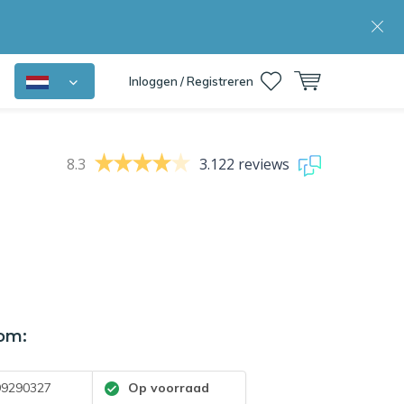
Inloggen / Registreren
8.3
3.122 reviews
om:
9290327
Op voorraad