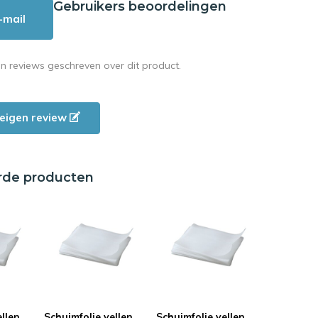
Gebruikers beoordelingen
-mail
en reviews geschreven over dit product.
e eigen review
rde producten
ellen
Schuimfolie vellen
Schuimfolie vellen