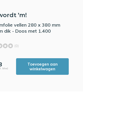
wordt 'm!
mfolie vellen 280 x 380 mm
m dik - Doos met 1.400
(0)
8
Toevoegen aan
winkelwagen
l. btw)