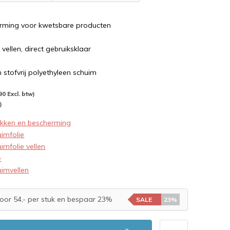
rming voor kwetsbare producten
ellen, direct gebruiksklaar
 stofvrij polyethyleen schuim
90 Excl. btw)
)
akken en bescherming
imfolie
imfolie vellen
e
imvellen
oor 54,- per stuk en bespaar 23%
SALE
23%