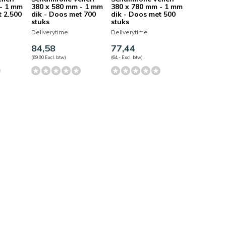
 - 1 mm
380 x 580 mm - 1 mm
380 x 780 mm - 1 mm
t 2.500
dik - Doos met 700
dik - Doos met 500
stuks
stuks
Deliverytime
Deliverytime
84,58
77,44
(69,90 Excl. btw)
(64,- Excl. btw)