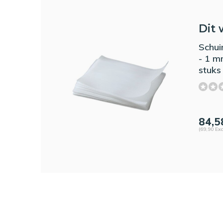
Dit 
Schui
- 1 m
stuks
84,5
(69,90 Exc