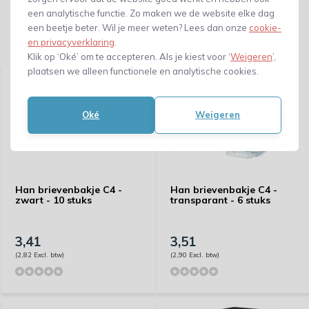
een analytische functie. Zo maken we de website elke dag
een beetje beter. Wil je meer weten? Lees dan onze
cookie-
en privacyverklaring
.
Gerelateerde producten
Klik op ‘Oké’ om te accepteren. Als je kiest voor ‘
Weigeren
’,
plaatsen we alleen functionele en analytische cookies.
Oké
Weigeren
Han brievenbakje C4 -
Han brievenbakje C4 -
zwart - 10 stuks
transparant - 6 stuks
3,41
3,51
(2,82 Excl. btw)
(2,90 Excl. btw)