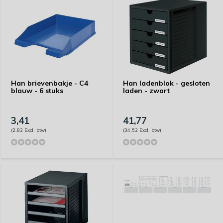
Han brievenbakje - C4
Han ladenblok - gesloten
blauw - 6 stuks
laden - zwart
3,41
41,77
(2,82 Excl. btw)
(34,52 Excl. btw)