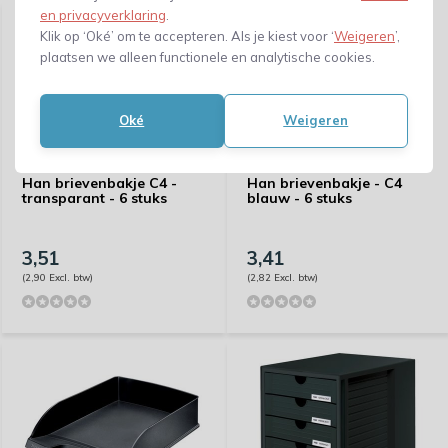
en privacyverklaring
.
Klik op ‘Oké’ om te accepteren. Als je kiest voor ‘
Weigeren
’,
plaatsen we alleen functionele en analytische cookies.
Oké
Weigeren
Han brievenbakje C4 -
Han brievenbakje - C4
transparant - 6 stuks
blauw - 6 stuks
3,51
3,41
(2,90 Excl. btw)
(2,82 Excl. btw)