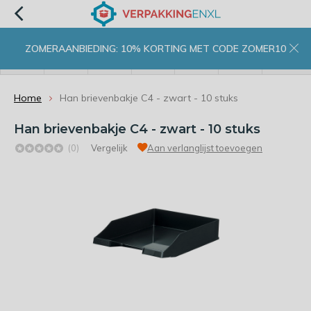
ZOMERAANBIEDING: 10% KORTING MET CODE ZOMER10
menu
zoeken
inloggen
wishlist
contact
winkelwagen
home
Home
Han brievenbakje C4 - zwart - 10 stuks
Han brievenbakje C4 - zwart - 10 stuks
(0)
Vergelijk
Aan verlanglijst toevoegen