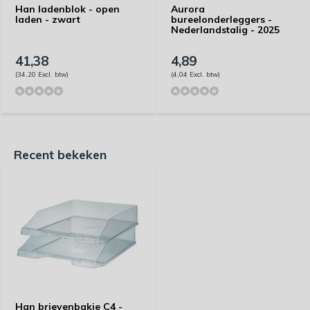
Han ladenblok - open
Aurora
laden - zwart
bureelonderleggers -
Nederlandstalig - 2025
41,38
4,89
(34,20 Excl. btw)
(4,04 Excl. btw)
Recent bekeken
Han brievenbakje C4 -