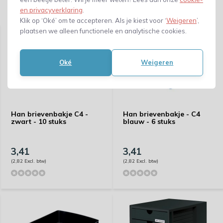
en privacyverklaring
.
Gerelateerde producten
Klik op ‘Oké’ om te accepteren. Als je kiest voor ‘
Weigeren
’,
plaatsen we alleen functionele en analytische cookies.
Oké
Weigeren
Han brievenbakje C4 -
Han brievenbakje - C4
zwart - 10 stuks
blauw - 6 stuks
3,41
3,41
(2,82 Excl. btw)
(2,82 Excl. btw)