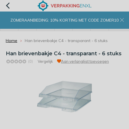
ZOMERAANBIEDING: 10% KORTING MET CODE ZOMER10
menu
zoeken
inloggen
wishlist
contact
winkelwagen
home
Home
Han brievenbakje C4 - transparant - 6 stuks
Han brievenbakje C4 - transparant - 6 stuks
(0)
Vergelijk
Aan verlanglijst toevoegen