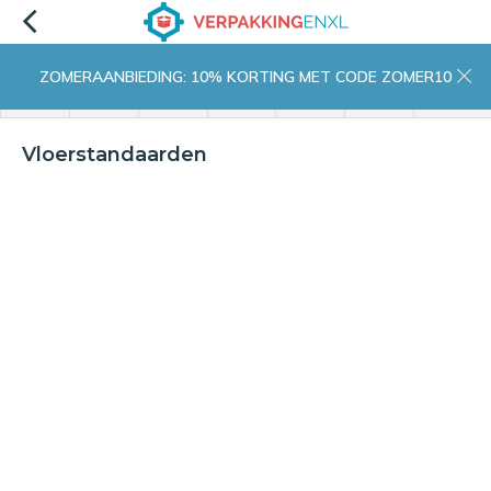
ZOMERAANBIEDING: 10% KORTING MET CODE ZOMER10
menu
zoeken
inloggen
wishlist
contact
winkelwagen
home
Vloerstandaarden