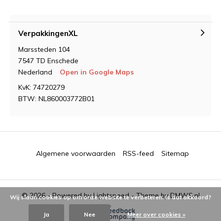
VerpakkingenXL
Marssteden 104
7547 TD Enschede
Nederland
Open in Google Maps
KvK: 74720279
BTW: NL860003772B01
Algemene voorwaarden
RSS-feed
Sitemap
© 2026 - Powered by
Lightspeed
- Theme by
DMWS.nl
Wij slaan cookies op om onze website te verbeteren. Is dat akkoord?
Ja
Nee
Meer over cookies »