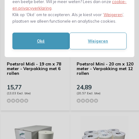
Gerelateerde producten
een beetje beter. Wil je meer weten? Lees dan onze
cookie-
en privacyverklaring
.
Klik op ‘Oké’ om te accepteren. Als je kiest voor ‘
Weigeren
’,
plaatsen we alleen functionele en analytische cookies.
Oké
Weigeren
Poetsrol Midi - 19 cm x 78
Poetsrol Mini - 20 cm x 120
meter - Verpakking met 6
meter - Verpakking met 12
rollen
rollen
15,77
24,89
(13,03 Excl. btw)
(20,57 Excl. btw)