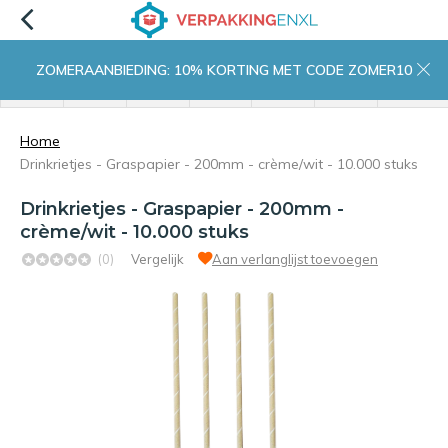
ZOMERAANBIEDING: 10% KORTING MET CODE ZOMER10
menu
zoeken
inloggen
wishlist
contact
winkelwagen
home
Home
Drinkrietjes - Graspapier - 200mm - crème/wit - 10.000 stuks
Drinkrietjes - Graspapier - 200mm -
crème/wit - 10.000 stuks
(0)
Vergelijk
Aan verlanglijst toevoegen