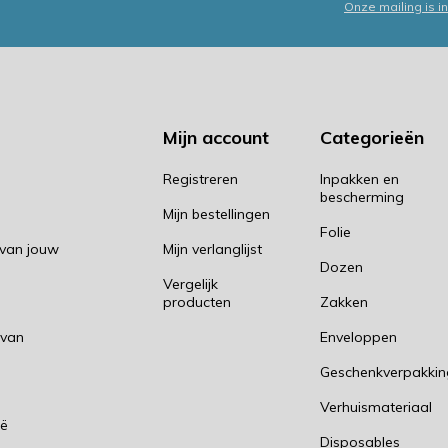
Onze mailing is 
Mijn account
Categorieën
Registreren
Inpakken en
bescherming
Mijn bestellingen
Folie
 van jouw
Mijn verlanglijst
Dozen
Vergelijk
producten
Zakken
 van
Enveloppen
Geschenkverpakki
n
Verhuismateriaal
ië
Disposables