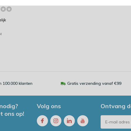
bezorgd!
lijk
w)
 100.000 klanten
Gratis verzending vanaf €99
 nodig?
Volg ons
Ontvang d
t ons op!