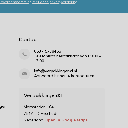
in overeenstemming met onze privacyverklaring
Contact
053 - 5738456
Telefonisch beschikbaar van 09:00 -
17:00
info@verpakkingenxl.nl
Antwoord binnen 4 kantooruren
VerpakkingenXL
ngen
Marssteden 104
7547 TD Enschede
Nederland
Open in Google Maps