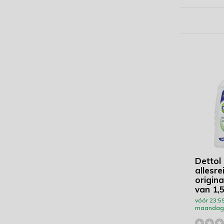
Dettol 
allesre
origina
van 1,5
vóór 23:59
maandag 