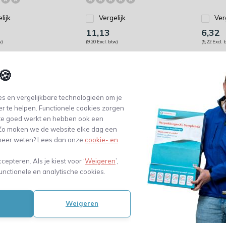
lijk
Vergelijk
Ver
11,13
6,32
w)
(9,20 Excl. btw)
(5,22 Excl. 
🍪
s en vergelijkbare technologieën om je
er te helpen. Functionele cookies zorgen
te goed werkt en hebben ook een
. Zo maken we de website elke dag een
e meer weten? Lees dan onze
cookie- en
ccepteren. Als je kiest voor ‘
Weigeren
’,
unctionele en analytische cookies.
elvreter -
 - flacon
Weigeren
0 ml
 besteld,