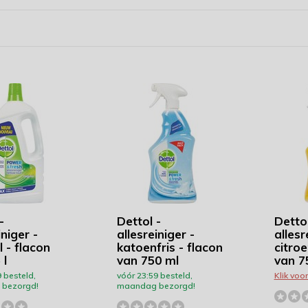
-
Dettol -
Dettol
iniger -
allesreiniger -
allesr
l - flacon
katoenfris - flacon
citroe
 l
van 750 ml
van 7
 besteld,
vóór 23:59 besteld,
Klik voo
bezorgd!
maandag bezorgd!