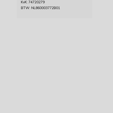
KvK: 74720279
BTW: NL860003772B01