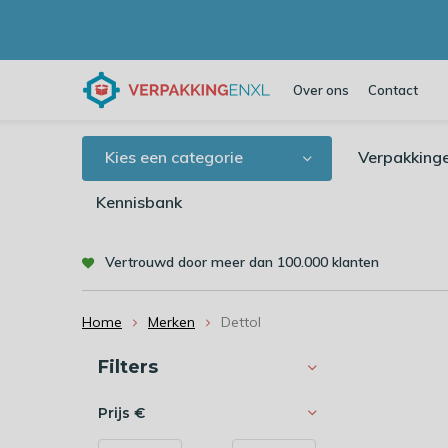
Over ons
Contact
Kies een categorie
Verpakking
Kennisbank
Vertrouwd door meer dan 100.000 klanten
Home
Merken
Dettol
Sorteren op:
Filters
Prijs
€